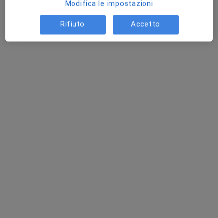
Modifica le impostazioni
Rifiuto
Accetto
IFT - Istituto Fisicoterapico di Torino
Poliambulatorio
·
Altro
Medico estetico, Proctologo, Logopedista
417 recensioni
Via Sacchi 24, Torino, Torino
•
Mappa
IFT - Istituto Fisicoterapico di Torino
Biorivitalizzazione
da 150 €
Mostra tutte le prestazioni
Dott. Riccardo
Carnino
Medico estetico
Questo centro non ha nessun professionista con date disponibili
Mostra profilo