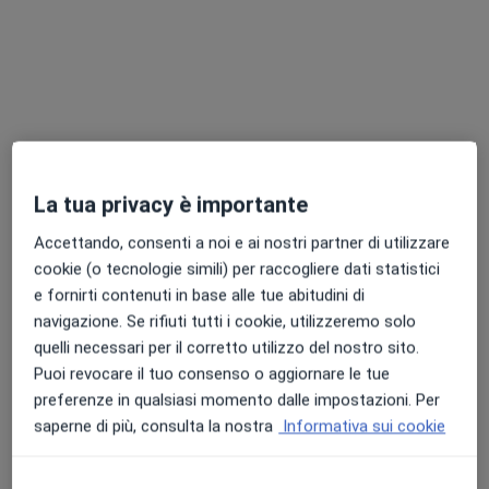
Via G. Lupo 60, Grugliasco
•
Mappa
Centro Medico Grugliasco
Consulenza di medicina estetica
da 100 €
Mostra tutte le prestazioni
Dr. Andrea Tieghi
Dott. Carlo Nerici
La tua privacy è importante
Medico estetico
Medico estetico
Accettando, consenti a noi e ai nostri partner di utilizzare
Questo centro non ha nessun professionista con date disponibili
cookie (o tecnologie simili) per raccogliere dati statistici
e fornirti contenuti in base alle tue abitudini di
Mostra profilo
navigazione. Se rifiuti tutti i cookie, utilizzeremo solo
quelli necessari per il corretto utilizzo del nostro sito.
Puoi revocare il tuo consenso o aggiornare le tue
preferenze in qualsiasi momento dalle impostazioni. Per
saperne di più, consulta la nostra
Informativa sui cookie