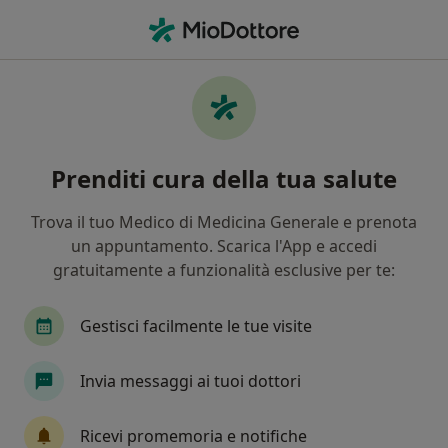
Men
Medicina Estetica • Torino, TO
Filters
• 1
Assicurazione
Map
Centri specialistici di medicina estetica a
Prenditi cura della tua salute
Torino
In che modo ordiniamo i risultati
Trova il tuo Medico di Medicina Generale e prenota
un appuntamento. Scarica l'App e accedi
gratuitamente a funzionalità esclusive per te:
Gestisci facilmente le tue visite
Invia messaggi ai tuoi dottori
Pagamenti online
Ricevi promemoria e notifiche