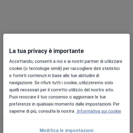
Mappatura nei
Prestazione gratuita
Mostra tutte le prestazioni
Dott.ssa Pierangela
Dott.ssa Maria
Murabito
Teresa Giura
La tua privacy è importante
Dermatologo
Dermatologo
Questo centro non ha nessun professionista con date disponibili
Accettando, consenti a noi e ai nostri partner di utilizzare
cookie (o tecnologie simili) per raccogliere dati statistici
Mostra profilo
e fornirti contenuti in base alle tue abitudini di
navigazione. Se rifiuti tutti i cookie, utilizzeremo solo
quelli necessari per il corretto utilizzo del nostro sito.
Puoi revocare il tuo consenso o aggiornare le tue
preferenze in qualsiasi momento dalle impostazioni. Per
saperne di più, consulta la nostra
Informativa sui cookie
Modifica le impostazioni