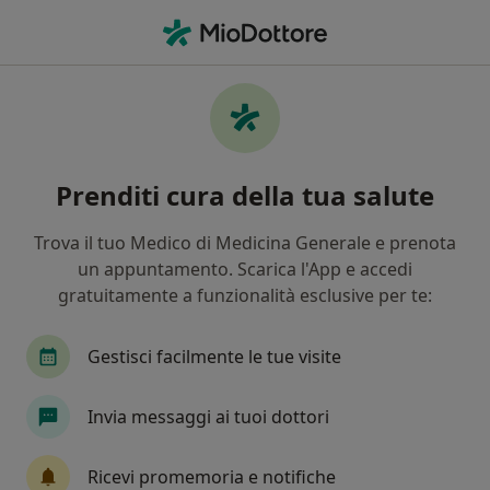
Men
Dermatologia • Torino, TO
Filters
• 1
Assicurazione
Map
Centri specialistici di dermatologia a Torino
Prenditi cura della tua salute
In che modo ordiniamo i risultati
Trova il tuo Medico di Medicina Generale e prenota
un appuntamento. Scarica l'App e accedi
gratuitamente a funzionalità esclusive per te:
Gestisci facilmente le tue visite
Invia messaggi ai tuoi dottori
Ospedale Koelliker
Azienda Ospedaliera
Ricevi promemoria e notifiche
·
Altro
Dermatologo, Endocrinologo, Urologo