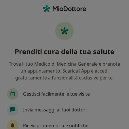
Men
Gastroenterologia • Cesena, FC
Filters
• 1
Mappa
Centri specialistici di gastroenterologia a
Prenditi cura della tua salute
Cesena
In che modo ordiniamo i risultati
Trova il tuo Medico di Medicina Generale e prenota
un appuntamento. Scarica l'App e accedi
gratuitamente a funzionalità esclusive per te:
Gestisci facilmente le tue visite
Invia messaggi ai tuoi dottori
Casa di Cura "Malatesta Novello"
Ricevi promemoria e notifiche
Casa di cura privata accreditata