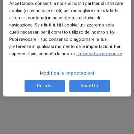
Cesena, FC, in aree vicine alla tua ricerca.
Accettando, consenti a noi e ai nostri partner di utilizzare
cookie (o tecnologie simili) per raccogliere dati statistici
e fornirti contenuti in base alle tue abitudini di
navigazione. Se rifiuti tutti i cookie, utilizzeremo solo
quelli necessari per il corretto utilizzo del nostro sito.
Puoi revocare il tuo consenso o aggiornare le tue
preferenze in qualsiasi momento dalle impostazioni. Per
saperne di più, consulta la nostra
Informativa sui cookie
Centro Medico Athena
Poliambulatorio
Modifica le impostazioni
·
Altro
Gastroenterologo, Endocrinologo, Logopedista
2915 recensioni
Rifiuto
Accetto
Via Macanno, 69, Rimini
•
Mappa
Centro Medico Athena
Dott.ssa Maria
Eugenia Minardi