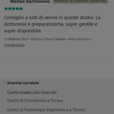
Matteo Bartolomeo
Numero di telefono verificato
M
Consiglio a tutti di venire in questo studio. La
dottoressa è preparatissima, super gentile e
super disponibile.
12 febbraio 2025
•
Dott.ssa Chiara Zappalà
•
visita dentistica
•
secondo l'opinione dell'utente Matteo Bartolomeo
Segnala abuso
Ricerche correlate
Centri medici più ricercati
Centri di Ortodontia a Torino
Centri di Radiologia diagnostica a Torino