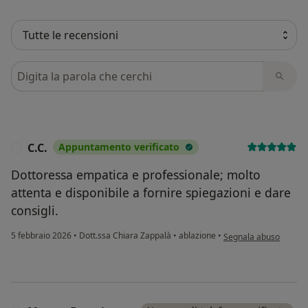
Cerca nelle recensioni
C.C.
Appuntamento verificato
C
Dottoressa empatica e professionale; molto
attenta e disponibile a fornire spiegazioni e dare
consigli.
secondo l'opinione del
5 febbraio 2026
•
Dott.ssa Chiara Zappalà
•
ablazione
•
Segnala abuso