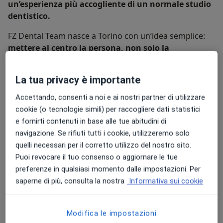
un’esperienza più accogliente di un normale studio
dentistico.
FZ Dental Team nasce a Torino con un’idea semplice:
mettere al centro la persona, non solo la
prestazione odontoiatrica
.
La tua privacy è importante
Questo significa spiegazioni chiare, tempi definiti e un
team che ti accompagna passo dopo passo, rendendo
Accettando, consenti a noi e ai nostri partner di utilizzare
ogni fase semplice da capire.
cookie (o tecnologie simili) per raccogliere dati statistici
e fornirti contenuti in base alle tue abitudini di
Chi siamo
Altro
navigazione. Se rifiuti tutti i cookie, utilizzeremo solo
Le nostre specializzazioni
Mostra tutto
quelli necessari per il corretto utilizzo del nostro sito.
Puoi revocare il tuo consenso o aggiornare le tue
Odontoiatria
Chirurgia
preferenze in qualsiasi momento dalle impostazioni. Per
saperne di più, consulta la nostra
Informativa sui cookie
Visualizza altre informazioni
Modifica le impostazioni