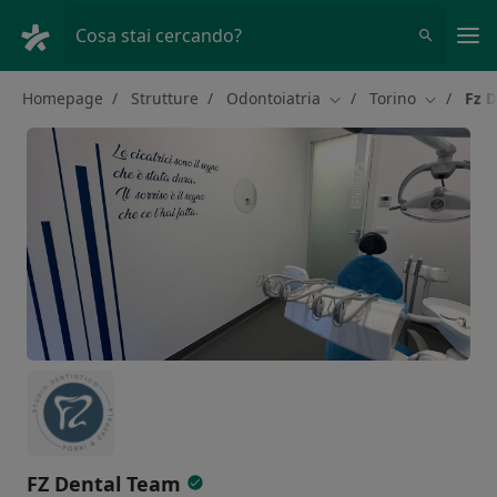
Men
Cosa stai cercando?
Homepage
Strutture
Odontoiatria
Torino
Fz 
Cambia città
Cambia ci
FZ Dental Team