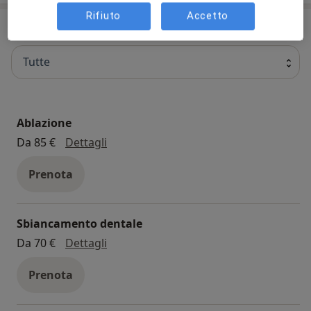
Rifiuto
Accetto
Prestazioni disponibili
Tutte
Ablazione
ablazione
Da 85 €
Dettagli
Prenota
Sbiancamento dentale
sbiancamento dentale
Da 70 €
Dettagli
Prenota