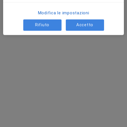
Via Gregoriana 43, Frascati
•
Mappa
Modifica le impostazioni
Trinlab Poliambulatorio Specialistico
Prima visita fisiatrica
110 €
Rifiuto
Accetto
Mostra tutte le prestazioni
Prof. Guido La Rosa
Dott.ssa Maria Laura
Dott.ssa Lorena
Fisiatra
Sollini
Salvatori
Fisiatra
Fisiatra
Questo centro non ha nessun professionista con date disponibili
Mostra profilo