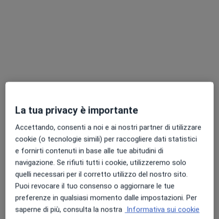
Dott. Cristiano
Bonacci
Fisiatra
Questo centro non ha nessun professionista con date disponibili
Mostra profilo
La tua privacy è importante
Accettando, consenti a noi e ai nostri partner di utilizzare
cookie (o tecnologie simili) per raccogliere dati statistici
e fornirti contenuti in base alle tue abitudini di
navigazione. Se rifiuti tutti i cookie, utilizzeremo solo
quelli necessari per il corretto utilizzo del nostro sito.
Trinlab Poliambulatorio Specialistico
Puoi revocare il tuo consenso o aggiornare le tue
Poliambulatorio
preferenze in qualsiasi momento dalle impostazioni. Per
·
Altro
Fisiatra, Endocrinologo, Proctologo
saperne di più, consulta la nostra
Informativa sui cookie
2160 recensioni