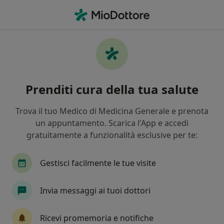
Men
Fisiatria • Marino, RM
Filters
• 1
Assicurazione
Map
Centri specialistici di fisiatria a Marino
Prenditi cura della tua salute
In che modo ordiniamo i risultati
Trova il tuo Medico di Medicina Generale e prenota
un appuntamento. Scarica l'App e accedi
gratuitamente a funzionalità esclusive per te:
Gestisci facilmente le tue visite
Invia messaggi ai tuoi dottori
Rihabilita Frattocchie
Poliambulatorio
Ricevi promemoria e notifiche
·
Altro
Fisiatra, Endocrinologo, Urologo