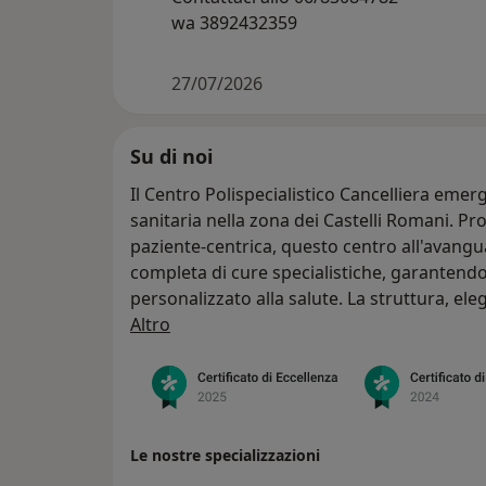
wa 3892432359
27/07/2026
Su di noi
Il Centro Polispecialistico Cancelliera eme
sanitaria nella zona dei Castelli Romani. P
paziente-centrica, questo centro all'avang
completa di cure specialistiche, garantendo
personalizzato alla salute. La struttura, ele
Chi siamo
tecnologie, è stata concepita per creare un
Altro
dove i pazienti possono affidarsi alle cure di
Centro Cancelliera rappresenta un punto di
specialistica, dove la qualità del servizio e 
paziente sono sempre al primo posto.
Le nostre specializzazioni
I pazienti sono invitati a presentarsi 10 m