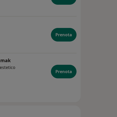
Prenota
humak
estetico
Prenota