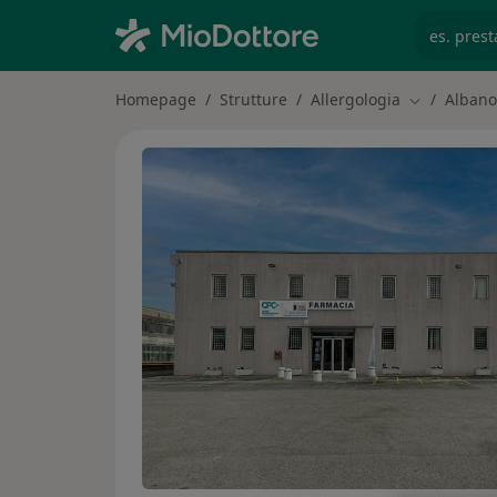
es. prest
Homepage
Strutture
Allergologia
Albano
Cambia citt