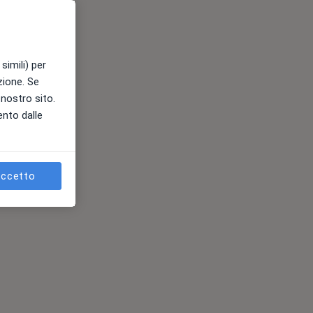
simili) per
azione. Se
l nostro sito.
ento dalle
ccetto
ni