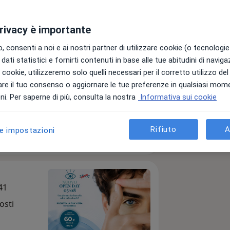
ico Cancelliera Srl
privacy è importante
 consenti a noi e ai nostri partner di utilizzare cookie (o tecnologie 
zzo
dati statistici e fornirti contenuti in base alle tue abitudini di navig
ni
i i cookie, utilizzeremo solo quelli necessari per il corretto utilizzo de
re il tuo consenso o aggiornare le tue preferenze in qualsiasi mom
i. Per saperne di più, consulta la nostra
Informativa sui cookie
Invia messaggio
Rifiuto
A
le impostazioni
Prestazioni
Il nostro team
Indirizzi
Recensio
41
osti