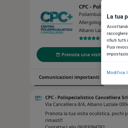
CPC - Polispecialist
Poliambulatorio
La tua 
Allergologia
Altro
Accettando,
Albano Laziale
1 indiri
raccogliere 
957 recensio
rifiuti tutt
Puoi revoca
impostazion
Prenota una visita
Modifica 
Comunicazioni importanti
Su di noi
CPC - Polispecialistico Cancelliera Srl
Via Cancelliera 8/A, Albano Laziale 000
Prenota la tua visita oculistica, pochi p
rimasti!!
Contattaci allo 06/83084782