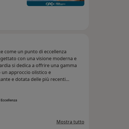
rge come un punto di eccellenza
rogettato con una visione moderna e
uardia si dedica a offrire una gamma
 un approccio olistico e
gante e dotata delle più recenti
 ambiente accogliente e rassicurante,
 un team di specialisti rinomati. Il
 riferimento nella medicina
l'attenzione per il benessere del
Mostra tutto
inuti prima dell'appuntamento, in modo