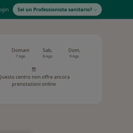
ogin
Sei un Professionista sanitario?
Domani
Sab,
Dom,
Lun,
Mar,
7 Ago
8 Ago
9 Ago
10 Ago
11 Ag
Questo centro non offre ancora
prenotazioni online