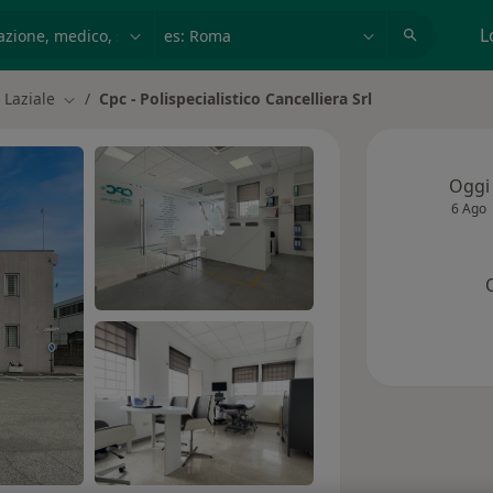
azione, medico, struttura
es: Roma
L
 Laziale
Cpc - Polispecialistico Cancelliera Srl
à
Cambia città
Oggi
6 Ago