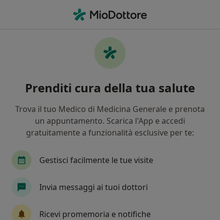
Men
Dermatologia • Marino, RM
Filters
• 1
Assicurazione
Map
Centri specialistici di dermatologia a Marino
Prenditi cura della tua salute
In che modo ordiniamo i risultati
Trova il tuo Medico di Medicina Generale e prenota
un appuntamento. Scarica l'App e accedi
gratuitamente a funzionalità esclusive per te:
Gestisci facilmente le tue visite
Invia messaggi ai tuoi dottori
CSL Centro Medico Polispecialistico
Poliambulatorio
Ricevi promemoria e notifiche
·
Altro
Dermatologo, Endocrinologo, Proctologo