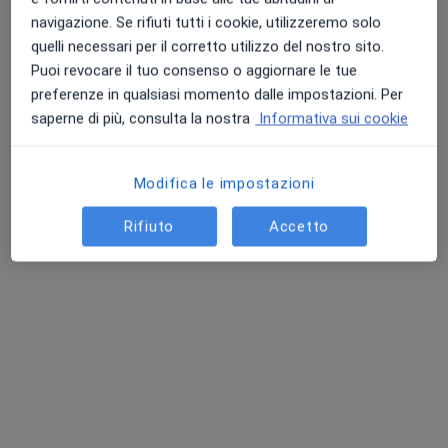
Centro Medico
navigazione. Se rifiuti tutti i cookie, utilizzeremo solo
·
Altro
Dermatologo, Endocrinologo, Proctologo
quelli necessari per il corretto utilizzo del nostro sito.
877 recensioni
Puoi revocare il tuo consenso o aggiornare le tue
preferenze in qualsiasi momento dalle impostazioni. Per
Viale Vittorio Veneto, 158/160, Grottaferrata
•
Mappa
saperne di più, consulta la nostra
Informativa sui cookie
Mitreo Medica Srl
Esame istologico
da 70 €
Mostra tutte le prestazioni
Modifica le impostazioni
Rifiuto
Accetto
Dott. Georgiana
Dott.ssa Chiara
Dott.ssa Ruslana
Clare Marulli
Panetta
Gaeta Shumak
Dermatologo
Dermatologo
Dermatologo
Questo centro non ha nessun professionista con date disponibili
Mostra profilo