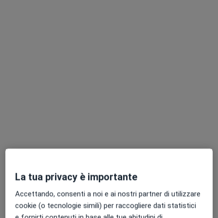
Mostra tutte le prestazioni
Dott.ssa Emanuela
Dr. Luca Leoni
Dott.ssa Raffaella
Gubinelli
Dermatologo
Fazio
Dermatologo
Dermatologo
Questo centro non ha nessun professionista con date disponibili
Mostra profilo
La tua privacy è importante
Accettando, consenti a noi e ai nostri partner di utilizzare
cookie (o tecnologie simili) per raccogliere dati statistici
Mitreo Medica Srl
e fornirti contenuti in base alle tue abitudini di