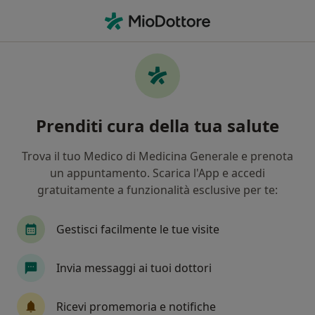
Men
Endocrinologia • Salerno, SA
Filters
• 1
Assicurazione
Map
Centri specialistici di endocrinologia a
Prenditi cura della tua salute
Salerno
In che modo ordiniamo i risultati
Trova il tuo Medico di Medicina Generale e prenota
un appuntamento. Scarica l'App e accedi
gratuitamente a funzionalità esclusive per te:
Gestisci facilmente le tue visite
Invia messaggi ai tuoi dottori
Centro Medico Radices
Ricevi promemoria e notifiche
Centro Medico