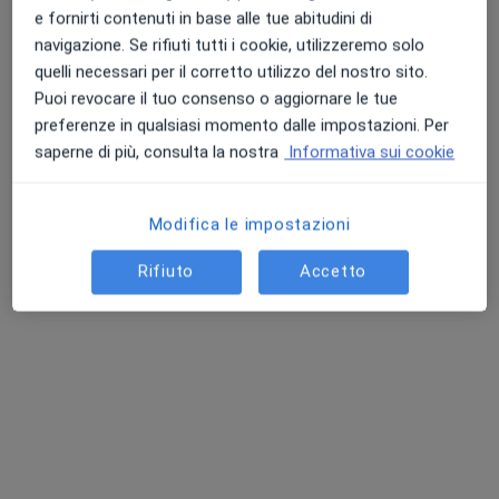
Questo centro non ha nessun professionista con date disponibili
e fornirti contenuti in base alle tue abitudini di
navigazione. Se rifiuti tutti i cookie, utilizzeremo solo
Mostra profilo
quelli necessari per il corretto utilizzo del nostro sito.
Puoi revocare il tuo consenso o aggiornare le tue
preferenze in qualsiasi momento dalle impostazioni. Per
Professionisti sanitari disponibili
saperne di più, consulta la nostra
Informativa sui cookie
Questi professionisti sanitari si trovano fuori
Salerno, SA, in aree vicine alla tua ricerca.
Modifica le impostazioni
Rifiuto
Accetto
Centro Morra Polispecialistico
Centro Medico
·
Altro
Endocrinologo, Urologo, Gastroenterologo