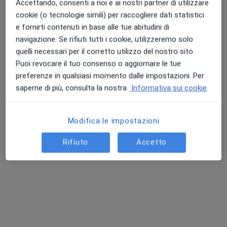
Accettando, consenti a noi e ai nostri partner di utilizzare
cookie (o tecnologie simili) per raccogliere dati statistici
e fornirti contenuti in base alle tue abitudini di
navigazione. Se rifiuti tutti i cookie, utilizzeremo solo
Dott. Luigi Cornelio
quelli necessari per il corretto utilizzo del nostro sito.
Pirola
Endocrinologo
Puoi revocare il tuo consenso o aggiornare le tue
preferenze in qualsiasi momento dalle impostazioni. Per
Questo centro non ha nessun professionista con date disponibili
saperne di più, consulta la nostra
Informativa sui cookie
Mostra profilo
Modifica le impostazioni
Rifiuto
Accetto
Pagamenti online