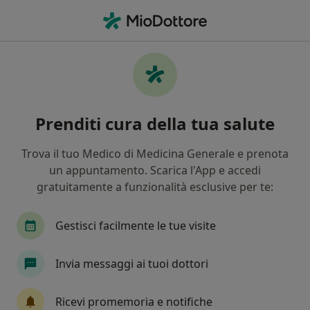
Men
Endocrinologia • Caronno Pertusella, VA
Filters
• 1
Assicurazione
Map
Centri specialistici di endocrinologia a
Prenditi cura della tua salute
Caronno Pertusella
In che modo ordiniamo i risultati
Trova il tuo Medico di Medicina Generale e prenota
un appuntamento. Scarica l'App e accedi
gratuitamente a funzionalità esclusive per te:
Gestisci facilmente le tue visite
Invia messaggi ai tuoi dottori
Pagamenti online
Ricevi promemoria e notifiche