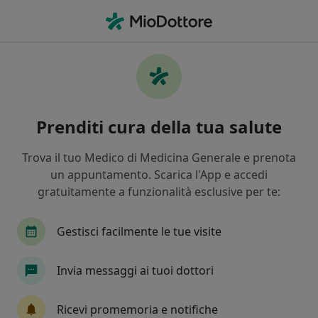
Men
Endocrinologia • Brescia, BS
Filters
• 1
Assicurazione
Map
Centri specialistici di endocrinologia a
Prenditi cura della tua salute
Brescia
In che modo ordiniamo i risultati
Trova il tuo Medico di Medicina Generale e prenota
un appuntamento. Scarica l'App e accedi
gratuitamente a funzionalità esclusive per te:
Gestisci facilmente le tue visite
Invia messaggi ai tuoi dottori
Centro Medico Corfu' 71
Ricevi promemoria e notifiche
Centro Medico