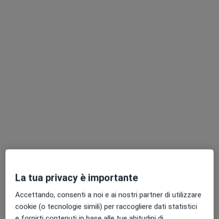
·
Altro
Endocrinologo, Psicologo, Psicoterapeuta
223 recensioni
Via Carlo Zima 29, Brescia
•
Mappa
Medipat Poliambulatorio
Visita endocrinologica
120 €
Dott. Filippo
Maffezzoni
Endocrinologo
Questo centro non ha nessun professionista con date disponibili
Mostra profilo
La tua privacy è importante
Accettando, consenti a noi e ai nostri partner di utilizzare
cookie (o tecnologie simili) per raccogliere dati statistici
e fornirti contenuti in base alle tue abitudini di