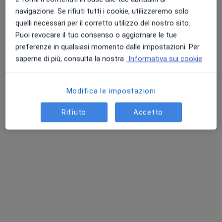
navigazione. Se rifiuti tutti i cookie, utilizzeremo solo
quelli necessari per il corretto utilizzo del nostro sito.
Puoi revocare il tuo consenso o aggiornare le tue
preferenze in qualsiasi momento dalle impostazioni. Per
Brixia Health Polispecialistico
saperne di più, consulta la nostra
Informativa sui cookie
Poliambulatorio
·
Altro
Endocrinologo, Proctologo, Urologo
53 recensioni
Modifica le impostazioni
Viale Venezia 73, Brescia
•
Mappa
Brixia Health Polispecialistico
Rifiuto
Accetto
Visita internistica di controllo
90 €
Mostra tutte le prestazioni
Dott. Paolo Simoni
Endocrinologo
Questo centro non ha nessun professionista con date disponibili