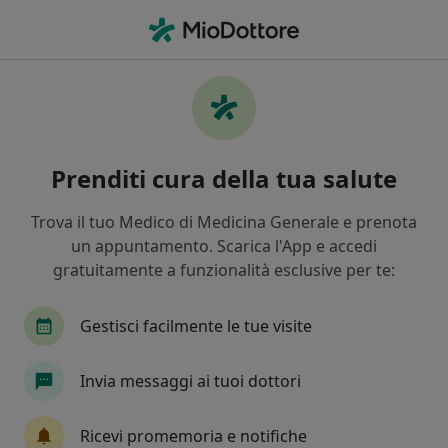
Men
Dermatologia • Messina, ME
Filters
• 1
Assicurazione
Map
Centri specialistici di dermatologia a
Prenditi cura della tua salute
Messina
In che modo ordiniamo i risultati
Trova il tuo Medico di Medicina Generale e prenota
un appuntamento. Scarica l'App e accedi
gratuitamente a funzionalità esclusive per te:
Gestisci facilmente le tue visite
Invia messaggi ai tuoi dottori
GI.NI.AL. Poliambulatorio
Ricevi promemoria e notifiche
Poliambulatorio