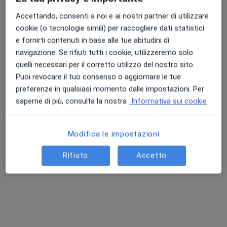
per visite di persona. Prova invece le consulenze
Accettando, consenti a noi e ai nostri partner di utilizzare
online.
cookie (o tecnologie simili) per raccogliere dati statistici
e fornirti contenuti in base alle tue abitudini di
navigazione. Se rifiuti tutti i cookie, utilizzeremo solo
quelli necessari per il corretto utilizzo del nostro sito.
Puoi revocare il tuo consenso o aggiornare le tue
preferenze in qualsiasi momento dalle impostazioni. Per
saperne di più, consulta la nostra
Informativa sui cookie
Pagamenti online
Modifica le impostazioni
Centro Medico PSC
Centro Medico
Rifiuto
Accetto
·
Altro
Dermatologo, Endocrinologo, Proctologo
4127 recensioni
Questo centro non ha nessun professionista con date disponibili
Mostra profilo