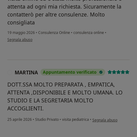
attenta ad ogni mia richiesta. Sicuramente la
contatterò per altre consulenze. Molto
consigliata
19 maggio 2026
•
Consulenza Online
•
consulenza online
•
secondo l'opinione dell'utente Nancy
Segnala abuso
MARTINA
Appuntamento verificato
M
DOTT.SSA MOLTO PREPARATA , EMPATICA,
ATTENTA ,DISPONIBILE E MOLTO UMANA. LO
STUDIO E LA SEGRETARIA MOLTO
ACCOGLIENTI.
secondo l'opinione dell'u
25 aprile 2026
•
Studio Privato
•
visita pediatrica
•
Segnala abuso