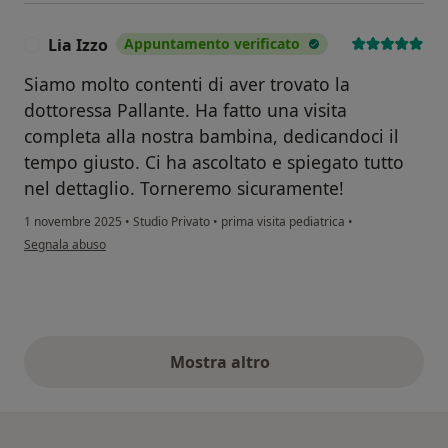
Lia Izzo
Appuntamento verificato
L
Siamo molto contenti di aver trovato la
dottoressa Pallante. Ha fatto una visita
completa alla nostra bambina, dedicandoci il
tempo giusto. Ci ha ascoltato e spiegato tutto
nel dettaglio. Torneremo sicuramente!
1 novembre 2025
•
Studio Privato
•
prima visita pediatrica
•
secondo l'opinione dell'utente Lia Izzo
Segnala abuso
Mostra altro
opinioni di cui sopra