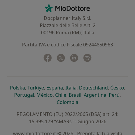
Contatti
MioDottore - Homepage
Docplanner Italy S.r.l.
Piazzale delle Belle Arti 2
00196 Roma (RM), Italia
Partita IVA e codice Fiscale 09244850963
Facebook
si apre in una nuova scheda
Twitter
si apre in una nuova scheda
Linkedin
si apre in una nuova sc
Spotify
si apre in una nuo
si apre in una nuova scheda
si apre in una nuova scheda
si apre in una nuova scheda
si apre in una nuova sche
si apre in 
si a
Polska
,
Türkiye
,
España
,
Italia
,
Deutschland
,
Česko
,
si apre in una nuova scheda
si apre in una nuova scheda
si apre in una nuova scheda
si apre in una nuova s
si apre in u
si apr
Portugal
,
México
,
Chile
,
Brasil
,
Argentina
,
Perú
,
si apre in una nuova sch
Colombia
REGOLAMENTO (EU) 2022/2065 (DSA) art. 24:
15.395.179 “AMARs” - Giugno 2026
www.miodottore.it © 2026 - Prenota la tua visita