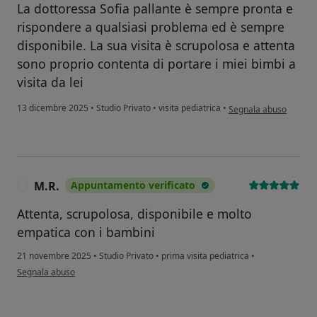
La dottoressa Sofia pallante è sempre pronta e
rispondere a qualsiasi problema ed è sempre
disponibile. La sua visita è scrupolosa e attenta
sono proprio contenta di portare i miei bimbi a
visita da lei
secondo l'opinione dell
13 dicembre 2025
•
Studio Privato
•
visita pediatrica
•
Segnala abuso
M.R.
Appuntamento verificato
M
Attenta, scrupolosa, disponibile e molto
empatica con i bambini
21 novembre 2025
•
Studio Privato
•
prima visita pediatrica
•
secondo l'opinione dell'utente M.R.
Segnala abuso