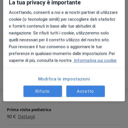
La tua privacy è importante
Foto e video
Accettando, consenti a noi e ai nostri partner di utilizzare
cookie (o tecnologie simili) per raccogliere dati statistici
e fornirti contenuti in base alle tue abitudini di
navigazione. Se rifiuti tutti i cookie, utilizzeremo solo
quelli necessari per il corretto utilizzo del nostro sito.
Puoi revocare il tuo consenso o aggiornare le tue
preferenze in qualsiasi momento dalle impostazioni. Per
Visualizza galleria (1)
saperne di più, consulta la nostra
Informativa sui cookie
Mostra dettagli
Modifica le impostazioni
sull'esperienza
Rifiuto
Accetto
Prestazioni e prezzi
Prima visita pediatrica
90 €
Dettagli