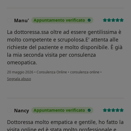
Manu'
Appuntamento verificato
M
La dottoressa.ssa oltre ad essere gentilissima è
molto competente e scrupolosa.E' attenta alle
richieste del paziente e molto disponibile. È già
la mia seconda visita per consulenza
omeopatica.
20 maggio 2026
•
Consulenza Online
•
consulenza online
•
secondo l'opinione dell'utente Manu'
Segnala abuso
Nancy
Appuntamento verificato
N
Dottoressa molto empatica e gentile, ho fatto la
visita online ed è stata molto professionale e