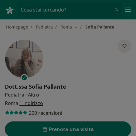
Men
Cosa stai cercando?
Homepage
Pediatra
Roma
Sofia Pallante
Cambia città
Dott.ssa
Sofia Pallante
sulle specializzazioni
Pediatra
·
Altro
Roma
1 indirizzo
200 recensioni
Prenota una visita