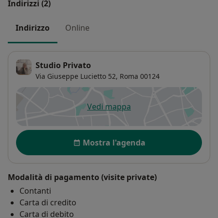
Indirizzi (2)
Indirizzo
Online
Studio Privato
Via Giuseppe Lucietto 52,
Roma
00124
Vedi mappa
si apre in una nuova scheda
Disponibilità
Mostra l'agenda
Modalità di pagamento (visite private)
Contanti
Carta di credito
Carta di debito