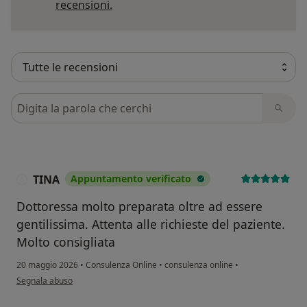
Per saperne di più sulle opinioni
recensioni.
Cerca nelle recensioni
TINA
Appuntamento verificato
T
Dottoressa molto preparata oltre ad essere
gentilissima. Attenta alle richieste del paziente.
Molto consigliata
20 maggio 2026
•
Consulenza Online
•
consulenza online
•
secondo l'opinione dell'utente TINA
Segnala abuso