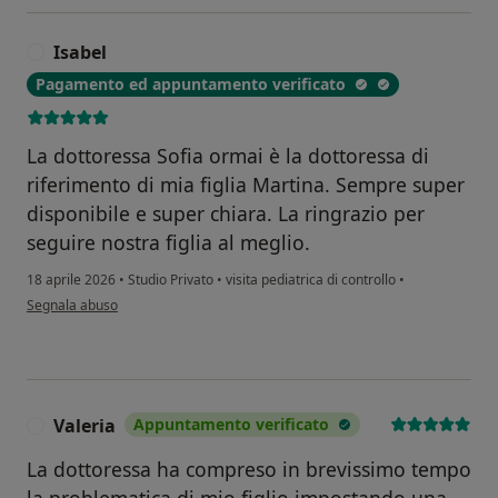
Isabel
I
Pagamento ed appuntamento verificato
La dottoressa Sofia ormai è la dottoressa di
riferimento di mia figlia Martina. Sempre super
disponibile e super chiara. La ringrazio per
seguire nostra figlia al meglio.
18 aprile 2026
•
Studio Privato
•
visita pediatrica di controllo
•
secondo l'opinione dell'utente Isabel
Segnala abuso
Valeria
Appuntamento verificato
V
La dottoressa ha compreso in brevissimo tempo