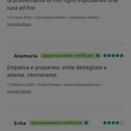
la problematica di mio figlio impostando una
cura ad hoc
17 marzo 2026
•
Consulenza Online
•
consulenza online
•
secondo l'opinione dell'utente Valeria
Segnala abuso
Anamaria
Appuntamento verificato
A
Empatica e preparata, visita dettagliata e
attenta, ritorneremo
13 febbraio 2026
•
Studio Privato
•
prima visita pediatrica
•
secondo l'opinione dell'utente Anamaria
Segnala abuso
Erika
Appuntamento verificato
E