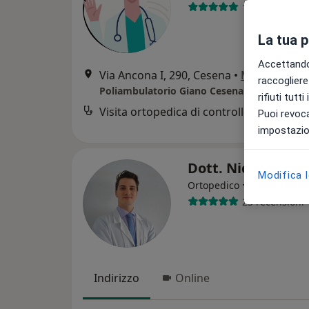
103 recension
La tua 
Accettando,
Via Ancona I, 290, Cesena
•
Mappa
raccogliere 
Poliambulatorio Giano Cesena
rifiuti tutt
Visita ortopedica di controllo
Puoi revoca
impostazion
Dott. Nicolò Mai
Modifica 
·
Altro
Ortopedico
23 recensioni
Indirizzo
Online