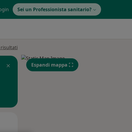
ogin
Sei un Professionista sanitario?
isultati
Espandi mappa
Gio,
Ven,
Sab,
13 Ago
14 Ago
15 Ago