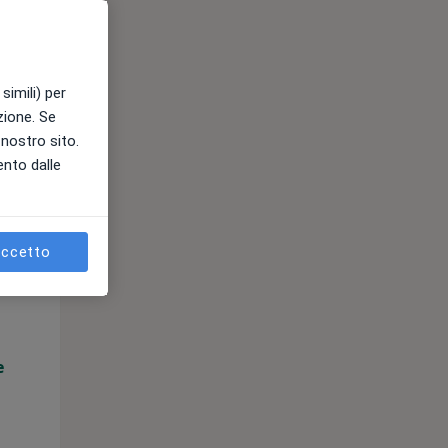
simili) per
azione. Se
l nostro sito.
ento dalle
Gio,
Ven,
Sab,
ccetto
13 Ago
14 Ago
15 Ago
e