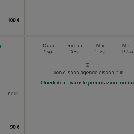
100 €
Oggi
Domani
Mar,
Mer,
9 Ago
10 Ago
11 Ago
12 Ago
i
Non ci sono agende disponibili!
Chiedi di attivare le prenotazioni onlin
Indirizzo 4
90 €