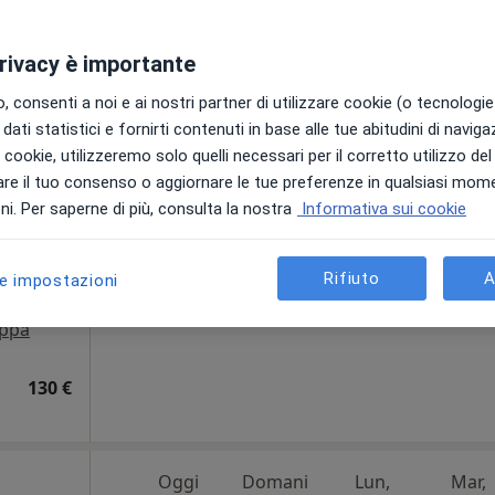
privacy è importante
schi
Oggi
Domani
Lun,
Mar,
 consenti a noi e ai nostri partner di utilizzare cookie (o tecnologie 
8 Ago
9 Ago
10 Ago
11 Ago
dati statistici e fornirti contenuti in base alle tue abitudini di navig
i
i i cookie, utilizzeremo solo quelli necessari per il corretto utilizzo de
re il tuo consenso o aggiornare le tue preferenze in qualsiasi mom
Non ci sono agende disponibili!
i. Per saperne di più, consulta la nostra
Informativa sui cookie
Chiedi di attivare le prenotazioni onlin
Rifiuto
A
le impostazioni
ppa
130 €
Oggi
Domani
Lun,
Mar,