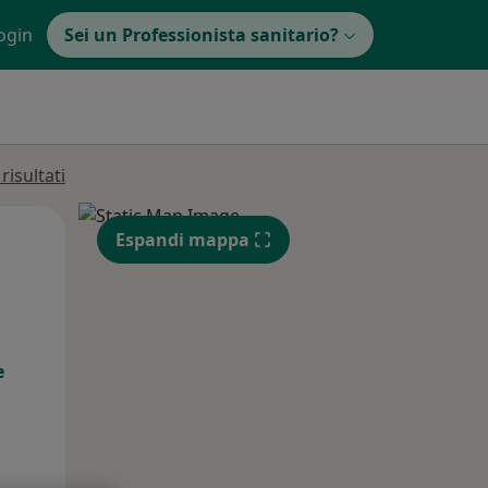
ogin
Sei un Professionista sanitario?
isultati
Mer,
Gio,
Ven,
Espandi mappa
12 Ago
13 Ago
14 Ago
e