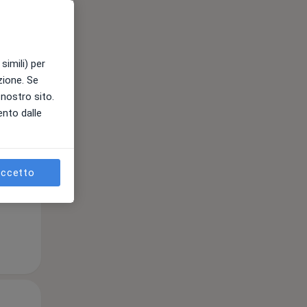
Mer,
Gio,
Ven,
simili) per
12 Ago
13 Ago
14 Ago
azione. Se
l nostro sito.
ento dalle
e
ccetto
Mer,
Gio,
Ven,