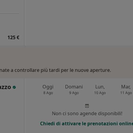
125 €
nate a controllare più tardi per le nuove aperture.
lazzo
Oggi
Domani
Lun,
Mar,
8 Ago
9 Ago
10 Ago
11 Ago
Non ci sono agende disponibili!
Chiedi di attivare le prenotazioni onlin