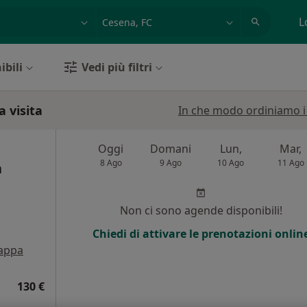
azione, medico, struttura
es: Roma
L
ibili
Vedi più filtri
a visita
In che modo ordiniamo i r
Oggi
Domani
Lun,
Mar,
8 Ago
9 Ago
10 Ago
11 Ago
a
Non ci sono agende disponibili!
Chiedi di attivare le prenotazioni onlin
appa
130 €