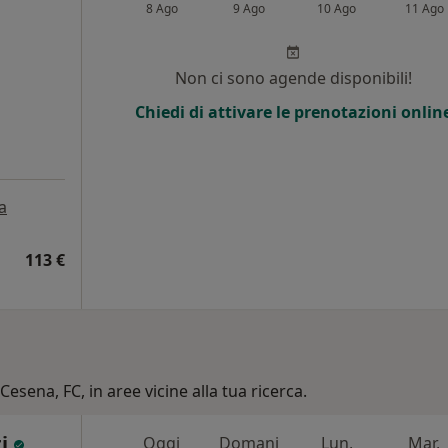
8 Ago
9 Ago
10 Ago
11 Ago
i
Non ci sono agende disponibili!
Chiedi di attivare le prenotazioni onlin
a
113 €
Cesena, FC, in aree vicine alla tua ricerca.
ti
Oggi
Domani
Lun,
Mar,