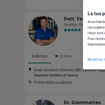
La tua 
Dott. Federico Fo
Accettando,
·
Altro
Oculista, Chirurgo
raccogliere 
145 recension
rifiuti tutt
Puoi revoca
impostazion
Indirizzo
Online
Modifica 
Viale Giovanni Ghirotti 286, Cesena
•
Ma
Ospedale Bufalini di Cesena
Prima visita oculistica
Dr. Giammatteo