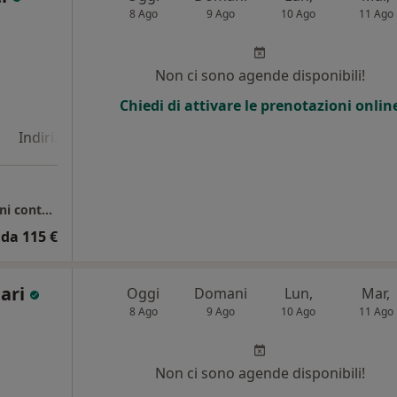
8 Ago
9 Ago
10 Ago
11 Ago
i
Non ci sono agende disponibili!
Chiedi di attivare le prenotazioni onlin
Indirizzo 4
Indirizzo 5
Centro medico San Michele - Per prenotazioni contattare la struttura
da 115 €
nari
Oggi
Domani
Lun,
Mar,
8 Ago
9 Ago
10 Ago
11 Ago
i
Non ci sono agende disponibili!