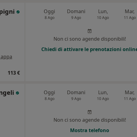
apigni
Oggi
Domani
Lun,
Mar,
8 Ago
9 Ago
10 Ago
11 Ago
Non ci sono agende disponibili!
Chiedi di attivare le prenotazioni onlin
appa
113 €
ngeli
Oggi
Domani
Lun,
Mar,
8 Ago
9 Ago
10 Ago
11 Ago
i
Non ci sono agende disponibili!
Mostra telefono