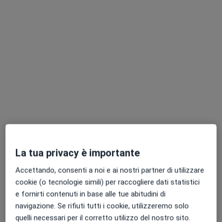
Dr. Claudio Carfora
Ortopedico
Via Lorenzo Delleani, 8, Torino
•
Mappa
Centri Medici Primo Torino Delleani
Visita ortopedica
150 €
Questo dottore non ha ancora attivato le prenotazioni online presso questo indirizzo.
Chiedi di attivare le prenotazioni online
La tua privacy è importante
Accettando, consenti a noi e ai nostri partner di utilizzare
cookie (o tecnologie simili) per raccogliere dati statistici
e fornirti contenuti in base alle tue abitudini di
navigazione. Se rifiuti tutti i cookie, utilizzeremo solo
quelli necessari per il corretto utilizzo del nostro sito.