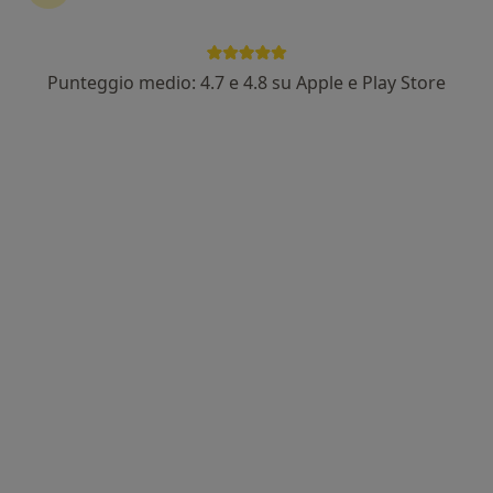
Punteggio medio: 4.7 e 4.8 su Apple e Play Store
Dott. Fusini Federico
·
Altro
Ortopedico
1 recensione
Via Legnano, 23, Torino
•
Mappa
CIDIMU Torino
Visita ortopedica
130 €
Questo dottore non ha ancora attivato le prenotazioni online presso questo indirizzo.
Chiedi di attivare le prenotazioni online