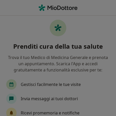
Men
Visita Ortopedica • Torino, TO
Filters
• 1
Assicurazione
Map
Visita ortopedica a Torino: cliniche e
Prenditi cura della tua salute
specialisti
In che modo ordiniamo i risultati
Trova il tuo Medico di Medicina Generale e prenota
un appuntamento. Scarica l'App e accedi
gratuitamente a funzionalità esclusive per te:
Che specializzazione stai cercando?
Ortopedico
Fisiatra
Cardiologo
Chir
Gestisci facilmente le tue visite
Invia messaggi ai tuoi dottori
Ricevi promemoria e notifiche