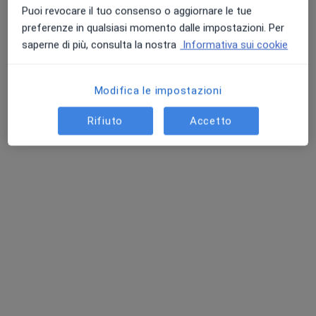
Puoi revocare il tuo consenso o aggiornare le tue
preferenze in qualsiasi momento dalle impostazioni. Per
Dr. Salvatore Pantè
saperne di più, consulta la nostra
Informativa sui cookie
·
Altro
Ortopedico
64, Corso Dante Alighieri, Torino
•
Mappa
Modifica le impostazioni
SIOM SRL
Rifiuto
Accetto
Visita ortopedica
Prezzo non disponibile
Questo dottore non ha ancora attivato le prenotazioni online presso questo indirizzo.
Chiedi di attivare le prenotazioni online