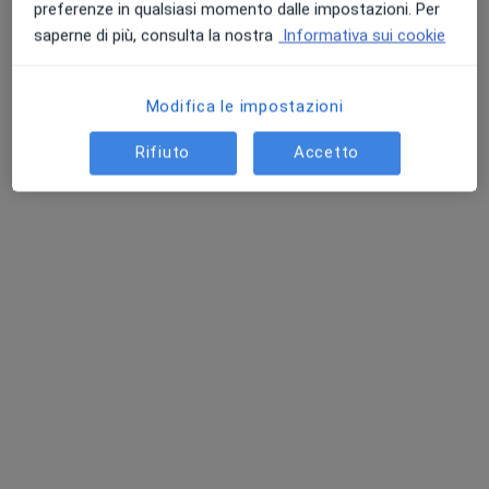
preferenze in qualsiasi momento dalle impostazioni. Per
saperne di più, consulta la nostra
Informativa sui cookie
Modifica le impostazioni
Rifiuto
Accetto
Dott.ssa Fereshteh Khaki
·
Altro
Oculista, Chirurgo estetico, Chirurgo
94 recensioni
Via Mazzini 117, Scala A , Primo piano, Bologna
•
Mappa
Studio Medico
Visita oculistica pediatrica
150 €
Questo dottore non ha ancora attivato le prenotazioni online presso questo indirizzo.
Chiedi di attivare le prenotazioni online