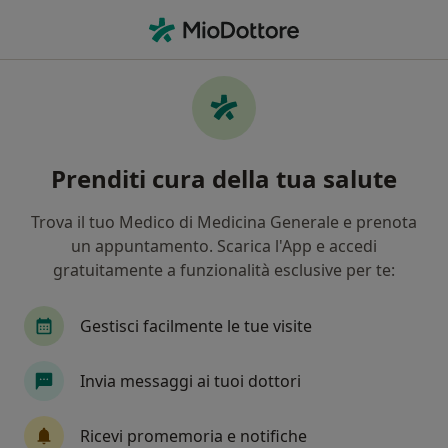
Men
Visita Oculistica Pediatrica • Bologna, BO
Filters
• 1
Assicurazione
Map
Visita oculistica pediatrica a Bologna:
Prenditi cura della tua salute
cliniche e specialisti
In che modo ordiniamo i risultati
Trova il tuo Medico di Medicina Generale e prenota
un appuntamento. Scarica l'App e accedi
gratuitamente a funzionalità esclusive per te:
Che specializzazione stai cercando?
Oculista
Ortopedico
Fisiatra
Gastroe
Gestisci facilmente le tue visite
Invia messaggi ai tuoi dottori
Ricevi promemoria e notifiche