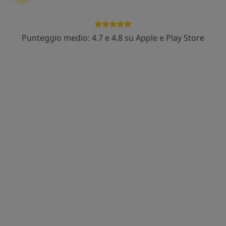
Punteggio medio: 4.7 e 4.8 su Apple e Play Store
Dott.ssa Maria Teresa Pedrelli
·
Altro
Oculista
38 recensioni
Via S. Felice 149, Bologna
•
Mappa
Studio Medico Pedrelli
Visita oculistica pediatrica
150 €
Questo dottore non ha ancora attivato le prenotazioni online presso questo indirizzo.
Chiedi di attivare le prenotazioni online