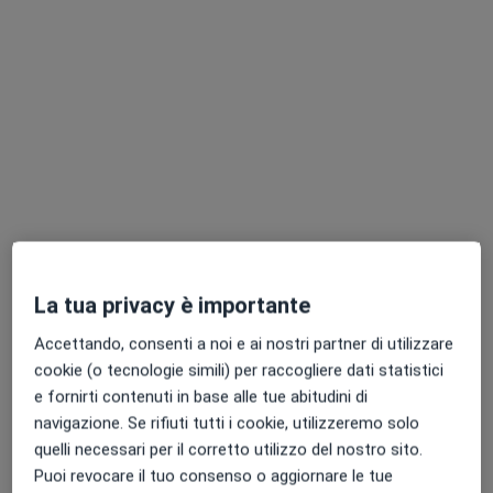
Dr. Pierpaolo De Sanctis
·
Altro
Oculista
52 recensioni
Indirizzo 1
Indirizzo 2
Online
Via Montebello 2, Bologna
•
Mappa
Studio Medico Oculistico
La tua privacy è importante
Visita oculistica pediatrica
120 €
Accettando, consenti a noi e ai nostri partner di utilizzare
Questo dottore non ha ancora attivato le prenotazioni online presso questo indirizzo.
cookie (o tecnologie simili) per raccogliere dati statistici
e fornirti contenuti in base alle tue abitudini di
Chiedi di attivare le prenotazioni online
navigazione. Se rifiuti tutti i cookie, utilizzeremo solo
quelli necessari per il corretto utilizzo del nostro sito.
Puoi revocare il tuo consenso o aggiornare le tue