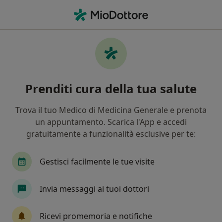
Men
Visita Ortopedica • Bologna, BO
Filters
• 1
Assicurazione
Map
Visita ortopedica a Bologna: cliniche e
Prenditi cura della tua salute
specialisti
In che modo ordiniamo i risultati
Trova il tuo Medico di Medicina Generale e prenota
un appuntamento. Scarica l'App e accedi
gratuitamente a funzionalità esclusive per te:
Che specializzazione stai cercando?
Ortopedico
Chirurgo
Fisiatra
Cardio
Gestisci facilmente le tue visite
Invia messaggi ai tuoi dottori
Ricevi promemoria e notifiche