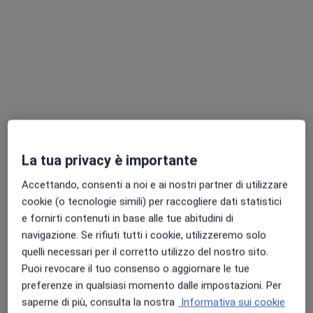
Dott.ssa Federica Cuoghi
·
Altro
Ortopedico, Medico estetico
36 recensioni
Indirizzo
Online
La tua privacy è importante
Via Cartoleria 46, Bologna
•
Mappa
Accettando, consenti a noi e ai nostri partner di utilizzare
Federica Cuoghi
cookie (o tecnologie simili) per raccogliere dati statistici
Visita ortopedica
150 €
e fornirti contenuti in base alle tue abitudini di
Questo dottore non ha ancora attivato le prenotazioni online presso questo indirizzo.
navigazione. Se rifiuti tutti i cookie, utilizzeremo solo
quelli necessari per il corretto utilizzo del nostro sito.
Chiedi di attivare le prenotazioni online
Puoi revocare il tuo consenso o aggiornare le tue
preferenze in qualsiasi momento dalle impostazioni. Per
saperne di più, consulta la nostra
Informativa sui cookie