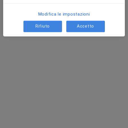
Modifica le impostazioni
Rifiuto
Accetto
Dr. Giuseppe D'Angelo
·
Altro
Ortopedico, Chirurgo, Medico legale
22 recensioni
Indirizzo
Online
Via Tosarelli 342, Castenaso
•
Mappa
SHAKE MEDICAL & FITNESS
Visita ortopedica
150 €
Questo dottore non ha ancora attivato le prenotazioni online presso questo indirizzo.
Chiedi di attivare le prenotazioni online