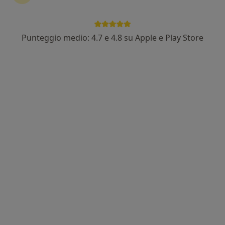
Punteggio medio: 4.7 e 4.8 su Apple e Play Store
Dr. Michele Dell'Orfano
·
Altro
Ortopedico
37 recensioni
Via Giuseppe Massarenti 46, Bologna
•
Mappa
Centro Medico Santagostino Bologna
Visita ortopedica
Prezzo non disponibile
Questo dottore non ha ancora attivato le prenotazioni online presso questo indirizzo.
Chiedi di attivare le prenotazioni online