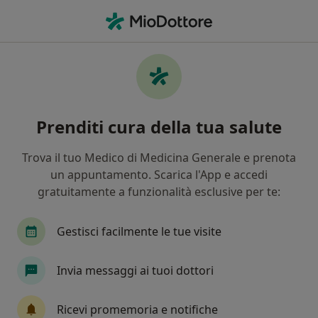
Men
Sostegno Psicologico • Perugia, PG
Filters
• 1
Mappa
Sostegno psicologico a Perugia: cliniche e
Prenditi cura della tua salute
specialisti
In che modo ordiniamo i risultati
Trova il tuo Medico di Medicina Generale e prenota
un appuntamento. Scarica l'App e accedi
gratuitamente a funzionalità esclusive per te:
Che specializzazione stai cercando?
Psicologo
Psicologo clinico
Psicoterapeut
Gestisci facilmente le tue visite
Invia messaggi ai tuoi dottori
Ricevi promemoria e notifiche