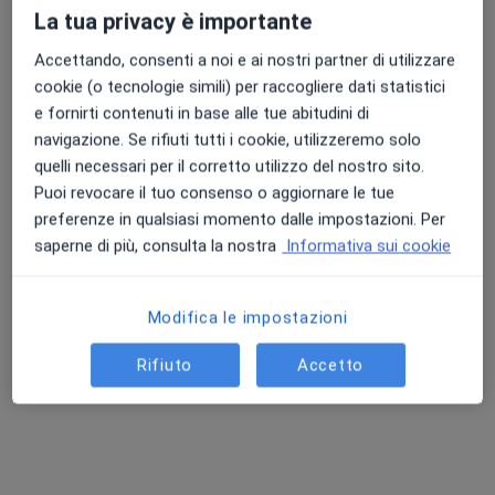
Questo dottore non ha ancora attivato le prenotazioni online presso questo indirizzo.
La tua privacy è importante
Chiedi di attivare le prenotazioni online
Accettando, consenti a noi e ai nostri partner di utilizzare
cookie (o tecnologie simili) per raccogliere dati statistici
e fornirti contenuti in base alle tue abitudini di
navigazione. Se rifiuti tutti i cookie, utilizzeremo solo
quelli necessari per il corretto utilizzo del nostro sito.
Puoi revocare il tuo consenso o aggiornare le tue
preferenze in qualsiasi momento dalle impostazioni. Per
saperne di più, consulta la nostra
Informativa sui cookie
Pagamenti online
Modifica le impostazioni
Dott.ssa Michela Massettini
·
Altro
Psicologa, Psicologa clinica
Rifiuto
Accetto
10 recensioni
Indirizzo
Online