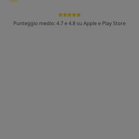
Punteggio medio: 4.7 e 4.8 su Apple e Play Store
Dott.ssa Laura Malatesta
·
Altro
Psicologa clinica, Psicologa
12 recensioni
Indirizzo
Online
Via Piave 27, Bastia Umbra
•
Mappa
Dott.ssa Laura Malatesta
Sostegno psicologico
55 €
Questo dottore non ha ancora attivato le prenotazioni online presso questo indirizzo.
Chiedi di attivare le prenotazioni online