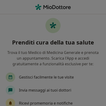
Men
Psicoterapia Di Coppia • Perugia, PG
Filters
• 1
Assicurazione
Map
Psicoterapia di coppia a Perugia: cliniche e
Prenditi cura della tua salute
specialisti
In che modo ordiniamo i risultati
Trova il tuo Medico di Medicina Generale e prenota
un appuntamento. Scarica l'App e accedi
gratuitamente a funzionalità esclusive per te:
Gestisci facilmente le tue visite
Invia messaggi ai tuoi dottori
Dott.ssa Luisa Cirimbilli
Ricevi promemoria e notifiche
·
Altro
Psicoterapeuta, Psicologa, Psicologa clinica