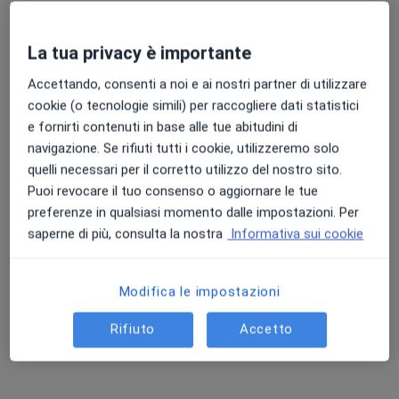
La tua privacy è importante
Accettando, consenti a noi e ai nostri partner di utilizzare
cookie (o tecnologie simili) per raccogliere dati statistici
e fornirti contenuti in base alle tue abitudini di
navigazione. Se rifiuti tutti i cookie, utilizzeremo solo
Pagamenti online
quelli necessari per il corretto utilizzo del nostro sito.
Dott.ssa Sofia Mameli
Puoi revocare il tuo consenso o aggiornare le tue
·
Altro
Psicoterapeuta, Psicologa, Psicologa clinica
preferenze in qualsiasi momento dalle impostazioni. Per
12 recensioni
saperne di più, consulta la nostra
Informativa sui cookie
Indirizzo
Online
Modifica le impostazioni
Via Luigi Rizzo 85, Perugia
•
Mappa
Rifiuto
Accetto
Studio privato
Psicoterapia di coppia
100 €
Questo dottore non ha ancora attivato le prenotazioni online presso questo indirizzo.