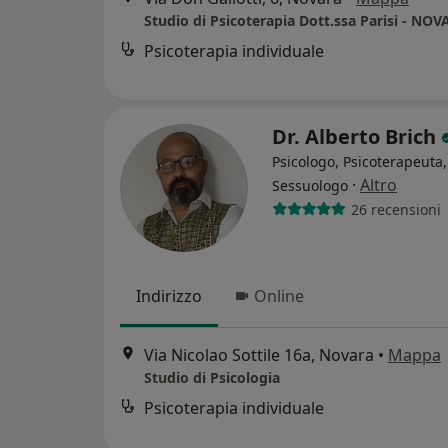
Studio di Psicoterapia Dott.ssa Parisi - NO
Psicoterapia individuale
Dr. Alberto Brich
Psicologo, Psicoterapeuta,
·
Altro
Sessuologo
26 recensioni
Indirizzo
Online
Via Nicolao Sottile 16a, Novara
•
Mappa
Studio di Psicologia
Psicoterapia individuale