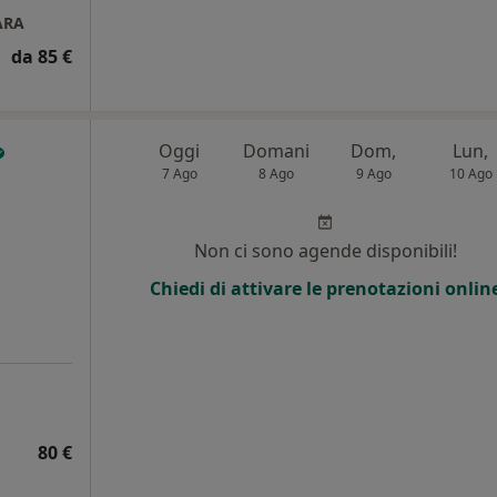
VARA
da 85 €
Oggi
Domani
Dom,
Lun,
7 Ago
8 Ago
9 Ago
10 Ago
Non ci sono agende disponibili!
Chiedi di attivare le prenotazioni onlin
80 €