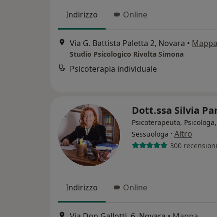
Indirizzo
Online
Via G. Battista Paletta 2, Novara
•
Mapp
Studio Psicologico Rivolta Simona
Psicoterapia individuale
Dott.ssa Silvia Pa
Psicoterapeuta, Psicologa,
·
Altro
Sessuologa
300 recension
Indirizzo
Online
Via Don Gallotti, 6, Novara
•
Mappa