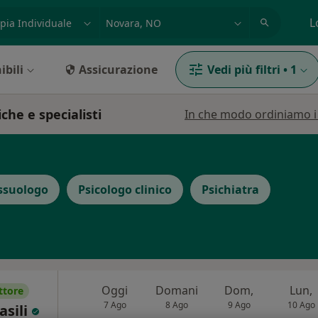
azione, medico, struttura
es: Roma
L
ibili
Assicurazione
Vedi più filtri
•
1
che e specialisti
In che modo ordiniamo i r
ssuologo
Psicologo clinico
Psichiatra
Oggi
Domani
Dom,
Lun,
ttore
7 Ago
8 Ago
9 Ago
10 Ago
asili