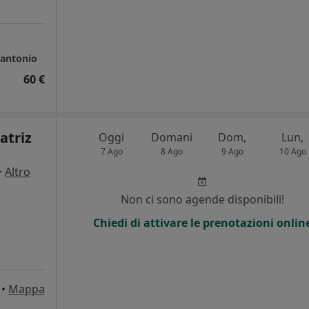
rantonio
60 €
atriz
Oggi
Domani
Dom,
Lun,
7 Ago
8 Ago
9 Ago
10 Ago
·
Altro
Non ci sono agende disponibili!
Chiedi di attivare le prenotazioni onlin
•
Mappa