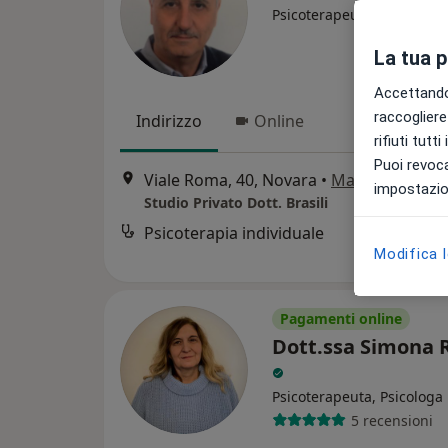
·
Altro
Psicoterapeuta
La tua 
Accettando,
raccogliere 
Indirizzo
Online
rifiuti tutt
Puoi revoca
Viale Roma, 40, Novara
•
Mappa
impostazion
Studio Privato Dott. Brasili
Psicoterapia individuale
Modifica 
Pagamenti online
Dott.ssa Simona R
Psicoterapeuta, Psicologa
5 recensioni