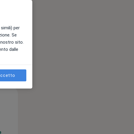
e
simili) per
azione. Se
l nostro sito.
ento dalle
ccetto
Mar,
Mer,
Gio,
11 Ago
12 Ago
13 Ago
e