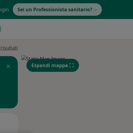
ogin
Sei un Professionista sanitario?
isultati
Espandi mappa
Mar,
Mer,
Gio,
11 Ago
12 Ago
13 Ago