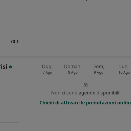
a
70 €
risi
Oggi
Domani
Dom,
Lun,
7 Ago
8 Ago
9 Ago
10 Ago
i
Non ci sono agende disponibili!
Chiedi di attivare le prenotazioni onlin