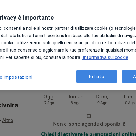
Non ci sono agende disponibili!
privacy è importante
Chiedi di attivare le prenotazioni onlin
 consenti a noi e ai nostri partner di utilizzare cookie (o tecnologie 
dati statistici e fornirti contenuti in base alle tue abitudini di navig
i i cookie, utilizzeremo solo quelli necessari per il corretto utilizzo de
re il tuo consenso o aggiornare le tue preferenze in qualsiasi mom
i. Per saperne di più, consulta la nostra
Informativa sui cookie
60 €
Rifiuto
A
le impostazioni
Oggi
Domani
Dom,
Lun,
7 Ago
8 Ago
9 Ago
10 Ago
ivolta
·
Altro
Non ci sono agende disponibili!
Chiedi di attivare le prenotazioni onlin