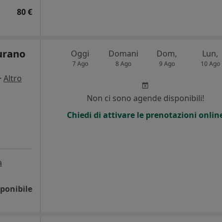
80 €
urano
Oggi
Domani
Dom,
Lun,
7 Ago
8 Ago
9 Ago
10 Ago
·
Altro
i
Non ci sono agende disponibili!
Chiedi di attivare le prenotazioni onlin
a
ponibile