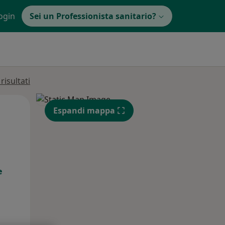
ogin
Sei un Professionista sanitario?
isultati
Mer,
Gio,
Ven,
Espandi mappa
12 Ago
13 Ago
14 Ago
e