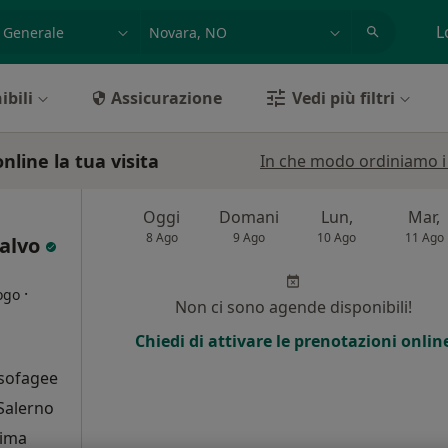
azione, medico, struttura
es: Roma
L
ibili
Assicurazione
Vedi più filtri
nline la tua visita
In che modo ordiniamo i r
Oggi
Domani
Lun,
Mar,
8 Ago
9 Ago
10 Ago
11 Ago
salvo
·
ogo
Non ci sono agende disponibili!
Chiedi di attivare le prenotazioni onlin
i
esofagee
 Salerno
sima