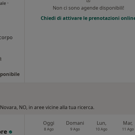
·
ale
Non ci sono agende disponibili!
Chiedi di attivare le prenotazioni onlin
 corpo
a
ponibile
Novara, NO, in aree vicine alla tua ricerca.
Oggi
Domani
Lun,
Mar,
8 Ago
9 Ago
10 Ago
11 Ago
ore