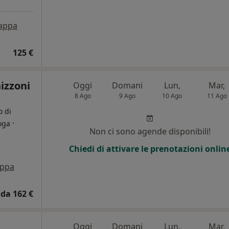
appa
125 €
izzoni
Oggi
Domani
Lun,
Mar,
8 Ago
9 Ago
10 Ago
11 Ago
o di
·
oga
Non ci sono agende disponibili!
Chiedi di attivare le prenotazioni onlin
ppa
da 162 €
Oggi
Domani
Lun,
Mar,