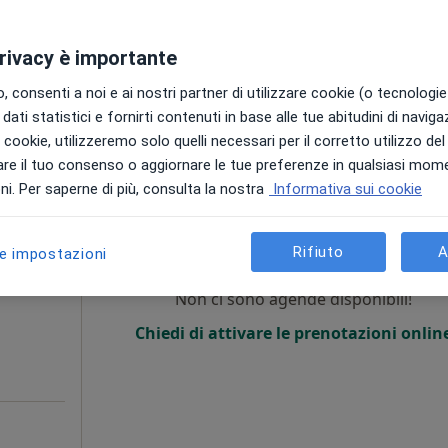
privacy è importante
 consenti a noi e ai nostri partner di utilizzare cookie (o tecnologie 
dati statistici e fornirti contenuti in base alle tue abitudini di navig
i i cookie, utilizzeremo solo quelli necessari per il corretto utilizzo de
150 €
re il tuo consenso o aggiornare le tue preferenze in qualsiasi mom
i. Per saperne di più, consulta la nostra
Informativa sui cookie
Oggi
Domani
Lun,
Mar,
8 Ago
9 Ago
10 Ago
11 Ago
Rifiuto
A
le impostazioni
·
loga
Non ci sono agende disponibili!
i
Chiedi di attivare le prenotazioni onlin