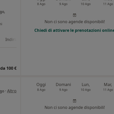
8 Ago
9 Ago
10 Ago
11 Ago
go,
Non ci sono agende disponibili!
ni
Chiedi di attivare le prenotazioni onlin
Indirizzo 4
Online
da 100 €
Oggi
Domani
Lun,
Mar,
8 Ago
9 Ago
10 Ago
11 Ago
·
Altro
rgo
Non ci sono agende disponibili!