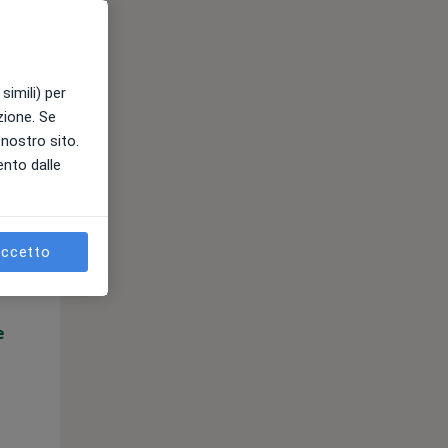
simili) per
azione. Se
l nostro sito.
ento dalle
Mer,
Gio,
Ven,
12 Ago
13 Ago
14 Ago
ccetto
e