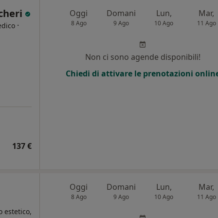
cheri
Oggi
Domani
Lun,
Mar,
8 Ago
9 Ago
10 Ago
11 Ago
·
edico
Non ci sono agende disponibili!
Chiedi di attivare le prenotazioni onlin
137 €
Oggi
Domani
Lun,
Mar,
8 Ago
9 Ago
10 Ago
11 Ago
 estetico,