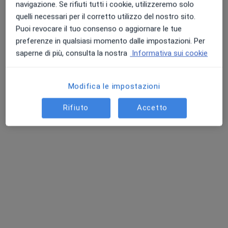
navigazione. Se rifiuti tutti i cookie, utilizzeremo solo
quelli necessari per il corretto utilizzo del nostro sito.
Puoi revocare il tuo consenso o aggiornare le tue
preferenze in qualsiasi momento dalle impostazioni. Per
saperne di più, consulta la nostra
Informativa sui cookie
Modifica le impostazioni
Dr. Maximiliano Serafini
Rifiuto
Accetto
·
Altro
Psicologo, Psicologo clinico, Psicoterapeuta
21 recensioni
Indirizzo
Online
Via Carlo Pisacane 32, Senigallia
•
Mappa
Studio di psicologia
Psicoterapia di coppia
60 €
Questo dottore non ha ancora attivato le prenotazioni online presso questo indirizzo.