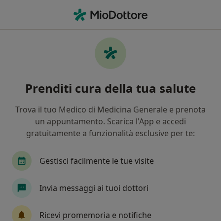
Men
Psicoterapia Di Coppia • Senigallia, AN
Filters
• 1
Mappa
Psicoterapia di coppia a Senigallia: cliniche e
Prenditi cura della tua salute
specialisti
In che modo ordiniamo i risultati
Trova il tuo Medico di Medicina Generale e prenota
un appuntamento. Scarica l'App e accedi
gratuitamente a funzionalità esclusive per te:
Gestisci facilmente le tue visite
Invia messaggi ai tuoi dottori
Dott.ssa Giulia Cardinali
Ricevi promemoria e notifiche
·
Altro
Psicologa, Psicologa clinica, Psicoterapeuta