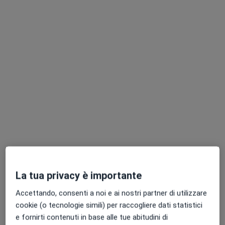
Pagamenti online
Dott. Moreno Marcucci
·
Altro
Psichiatra, Psicoterapeuta
3 recensioni
Indirizzo
Online
Viale Pietro Bonòpera, 6, Senigallia
•
Mappa
Studio privato Nostos Centro di Psichiatri e Psicoterapia
Psicoterapia di coppia
100 €
La tua privacy è importante
Questo dottore non ha ancora attivato le prenotazioni online presso questo indirizzo.
Accettando, consenti a noi e ai nostri partner di utilizzare
cookie (o tecnologie simili) per raccogliere dati statistici
Chiedi di attivare le prenotazioni online
e fornirti contenuti in base alle tue abitudini di