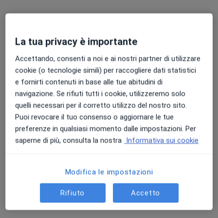
La tua privacy è importante
Accettando, consenti a noi e ai nostri partner di utilizzare
cookie (o tecnologie simili) per raccogliere dati statistici
e fornirti contenuti in base alle tue abitudini di
Pagamenti online
navigazione. Se rifiuti tutti i cookie, utilizzeremo solo
Dott.ssa Caterina Lamonica
quelli necessari per il corretto utilizzo del nostro sito.
·
Altro
Psicologo, Psicoterapeuta
Puoi revocare il tuo consenso o aggiornare le tue
7 recensioni
preferenze in qualsiasi momento dalle impostazioni. Per
saperne di più, consulta la nostra
Informativa sui cookie
Indirizzo
Online
Modifica le impostazioni
Via Filippo Cordova, 59, Palermo
•
Mappa
Studio di Psicoterapia Dr.ssa Caterina Lamonica
Rifiuto
Accetto
Psicoterapia di coppia
80 €
Questo dottore non ha ancora attivato le prenotazioni online presso questo indirizzo.