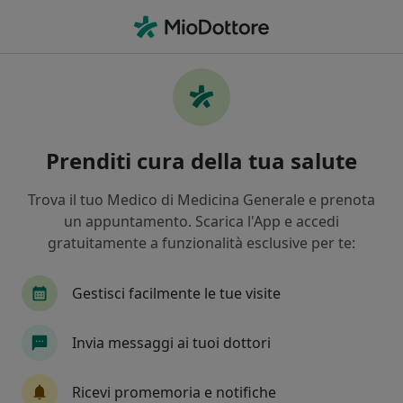
Men
Psicoterapia Di Coppia • Palermo, PA
Filters
• 1
Assicurazione
Map
Psicoterapia di coppia a Palermo: cliniche e
Prenditi cura della tua salute
specialisti
In che modo ordiniamo i risultati
Trova il tuo Medico di Medicina Generale e prenota
un appuntamento. Scarica l'App e accedi
gratuitamente a funzionalità esclusive per te:
Gestisci facilmente le tue visite
Invia messaggi ai tuoi dottori
Dr. Mauro Adragna
Ricevi promemoria e notifiche
·
Altro
Psichiatra, Psicoterapeuta