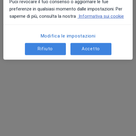
Puoi revocare il tuo consenso o aggiornare le tue
preferenze in qualsiasi momento dalle impostazioni. Per
saperne di più, consulta la nostra
Informativa sui cookie
Modifica le impostazioni
Rifiuto
Accetto
Dr. Matteo Radavelli
·
Altro
Psicologo, Psicoterapeuta, Sessuologo
71 recensioni
Indirizzo 1
Indirizzo 2
Indirizzo 3
Indirizzo 4
Via F. Corridoni 2 (Angolo Via Umberto I), Arcore
•
Mappa
Dr. Matteo Radavelli psicologo, psicoterapeuta
Psicoterapia di coppia
125 €
Questo dottore non ha ancora attivato le prenotazioni online presso questo indirizzo.