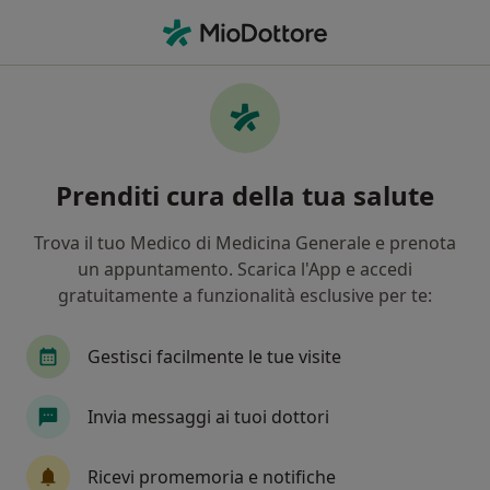
Men
Psicoterapia Di Coppia • Monza, MB
Filters
• 1
Assicurazione
Map
Psicoterapia di coppia a Monza: cliniche e
Prenditi cura della tua salute
specialisti
In che modo ordiniamo i risultati
Trova il tuo Medico di Medicina Generale e prenota
un appuntamento. Scarica l'App e accedi
gratuitamente a funzionalità esclusive per te:
Gestisci facilmente le tue visite
Invia messaggi ai tuoi dottori
Dott.ssa Jasmine Andreozzi
Ricevi promemoria e notifiche
·
Altro
Psicologa, Psicologa clinica