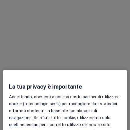
Pagamenti online
Dott. Mario Arena
·
Altro
Psicoterapeuta, Psicologo
41 recensioni
Indirizzo
Online
Via San Giovanni Bosco, Cinisello Balsamo
•
Mappa
La tua privacy è importante
Consulenza online Milano
Accettando, consenti a noi e ai nostri partner di utilizzare
Psicoterapia di coppia
90 €
cookie (o tecnologie simili) per raccogliere dati statistici
Questo dottore non ha ancora attivato le prenotazioni online presso questo indirizzo.
e fornirti contenuti in base alle tue abitudini di
navigazione. Se rifiuti tutti i cookie, utilizzeremo solo
Chiedi di attivare le prenotazioni online
quelli necessari per il corretto utilizzo del nostro sito.