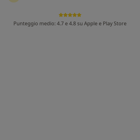
Punteggio medio: 4.7 e 4.8 su Apple e Play Store
Dott.ssa Elena Gadaldi
·
Altro
Psicoterapeuta, Psicologa
1 recensione
Indirizzo
Online
Via Creta, 2, Brescia
•
Mappa
Dott.ssa Elena Gadaldi
Psicoterapia
70 €
Questo dottore non ha ancora attivato le prenotazioni online presso questo indirizzo.
Chiedi di attivare le prenotazioni online