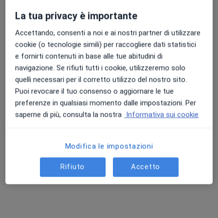
Questo dottore non ha ancora attivato le prenotazioni online presso questo indirizzo.
La tua privacy è importante
Chiedi di attivare le prenotazioni online
Accettando, consenti a noi e ai nostri partner di utilizzare
cookie (o tecnologie simili) per raccogliere dati statistici
e fornirti contenuti in base alle tue abitudini di
navigazione. Se rifiuti tutti i cookie, utilizzeremo solo
quelli necessari per il corretto utilizzo del nostro sito.
Puoi revocare il tuo consenso o aggiornare le tue
preferenze in qualsiasi momento dalle impostazioni. Per
saperne di più, consulta la nostra
Informativa sui cookie
Dott.ssa Maria Luisa Passarini
Modifica le impostazioni
·
Altro
Psicoterapeuta, Psicologa clinica, Psicologa
2 recensioni
Rifiuto
Accetto
Indirizzo
Online
Via Rodolfo Vantini 8, Brescia
•
Mappa