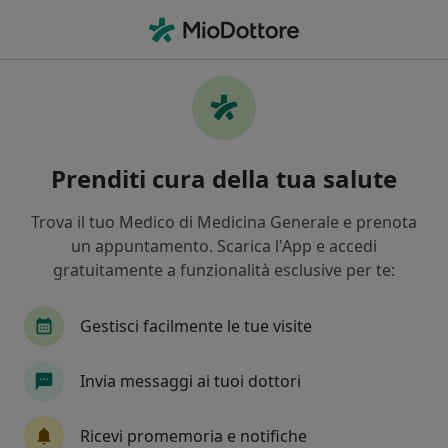
Men
Psicoterapia • Brescia, BS
Filters
• 1
Assicurazione
Map
Psicoterapia a Brescia: cliniche e specialisti
Prenditi cura della tua salute
In che modo ordiniamo i risultati
Trova il tuo Medico di Medicina Generale e prenota
un appuntamento. Scarica l'App e accedi
Che specializzazione stai cercando?
gratuitamente a funzionalità esclusive per te:
Psicologo
Psicoterapeuta
Psicologo clinic
Gestisci facilmente le tue visite
Invia messaggi ai tuoi dottori
Ricevi promemoria e notifiche