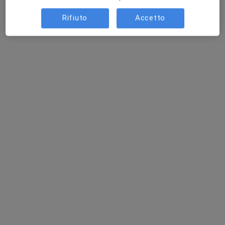
Rifiuto
Accetto
Dott.ssa Francesca Lalla
Otorino
186 recensioni
Via Giacinto Gigante 7, Napoli
•
Mappa
Studio Lalla
Fibroscopia
Prestazione gratuita
Questo dottore non ha ancora attivato le prenotazioni online presso questo indirizzo.
Chiedi di attivare le prenotazioni online