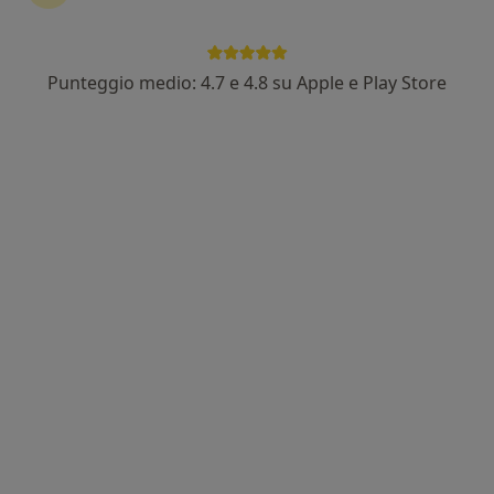
Punteggio medio: 4.7 e 4.8 su Apple e Play Store
Dott. Luca Perna
·
Altro
Otorino, Chirurgo
243 recensioni
Indirizzo
Online
Via Arcora, 110, Casalnuovo di Napoli
•
Mappa
Studio Medico Dott.Perna (Palazzo Gecos)
Fibroscopia
90 €
Questo dottore non ha ancora attivato le prenotazioni online presso questo indirizzo.
Chiedi di attivare le prenotazioni online