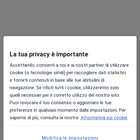
Dott.ssa Stefania Troise
·
Altro
Chirurgo maxillo facciale
La tua privacy è importante
10 recensioni
Accettando, consenti a noi e ai nostri partner di utilizzare
Via Sergio Pansini 5, Napoli
•
Mappa
cookie (o tecnologie simili) per raccogliere dati statistici
Azienda Ospedaliera Universitaria "Federico II"
e fornirti contenuti in base alle tue abitudini di
Fibroscopia
Prezzo non disponibile
navigazione. Se rifiuti tutti i cookie, utilizzeremo solo
quelli necessari per il corretto utilizzo del nostro sito.
Questo dottore non ha ancora attivato le prenotazioni online presso questo indirizzo.
Puoi revocare il tuo consenso o aggiornare le tue
preferenze in qualsiasi momento dalle impostazioni. Per
Chiedi di attivare le prenotazioni online
saperne di più, consulta la nostra
Informativa sui cookie
Modifica le impostazioni