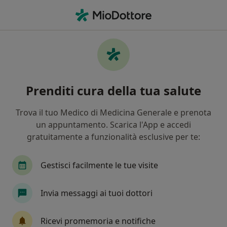
Men
Fibroscopia • Napoli, NA
Filters
• 1
Assicurazione
Map
Fibroscopia a Napoli: cliniche e specialisti
Prenditi cura della tua salute
In che modo ordiniamo i risultati
Trova il tuo Medico di Medicina Generale e prenota
un appuntamento. Scarica l'App e accedi
Che specializzazione stai cercando?
gratuitamente a funzionalità esclusive per te:
Otorino
Chirurgo maxillo facciale
Chirur
Gestisci facilmente le tue visite
Invia messaggi ai tuoi dottori
Ricevi promemoria e notifiche