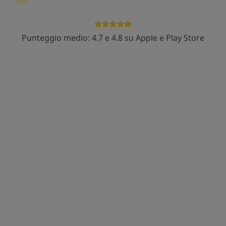
Punteggio medio: 4.7 e 4.8 su Apple e Play Store
Livingston Group
Centro Medico
·
Altro
Logopedista, Psicologo, Medico competente
1688 recensioni
Via Jacopo Carrucci, 126/128, Empoli
•
Mappa
Livingston Group
Ecografia testicolare
70 €
Questo centro non ha nessun professionista con date disponibili
Mostra profilo