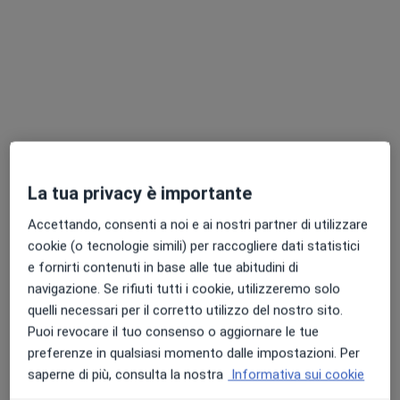
Ecomedica Poliambulatorio Empoli
Centro Medico
·
Altro
Urologo, Gastroenterologo, Ginecologo
647 recensioni
La tua privacy è importante
Via Luigi Cherubini, 2, Empoli
•
Mappa
Accettando, consenti a noi e ai nostri partner di utilizzare
Ecomedica Poliambulatorio Empoli
cookie (o tecnologie simili) per raccogliere dati statistici
Ecografia testicolare
71 €
e fornirti contenuti in base alle tue abitudini di
Questo centro non ha nessun professionista con date disponibili
navigazione. Se rifiuti tutti i cookie, utilizzeremo solo
quelli necessari per il corretto utilizzo del nostro sito.
Mostra profilo
Puoi revocare il tuo consenso o aggiornare le tue
preferenze in qualsiasi momento dalle impostazioni. Per
saperne di più, consulta la nostra
Informativa sui cookie