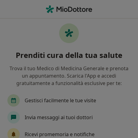
Men
Ecografia Testicolare • Empoli, FI
Filters
• 1
Assicurazione
Map
Ecografia testicolare a Empoli: cliniche e
Prenditi cura della tua salute
specialisti
In che modo ordiniamo i risultati
Trova il tuo Medico di Medicina Generale e prenota
un appuntamento. Scarica l'App e accedi
gratuitamente a funzionalità esclusive per te:
Che tipo di visita vuoi prenotare?
Ecografia testicolare
Visita andrologica + ecog
Gestisci facilmente le tue visite
Invia messaggi ai tuoi dottori
Ricevi promemoria e notifiche