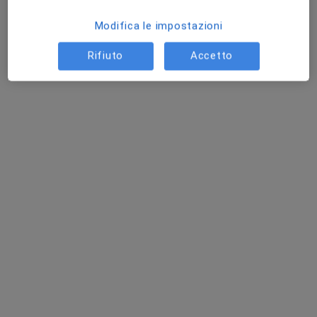
Modifica le impostazioni
Rifiuto
Accetto
Dott. Rosario Tammaro
·
Altro
Urologo, Andrologo
43 recensioni
Via Rozzalupi 57, Empoli
•
Mappa
Poliambulatorio distretto di Rozzalupi
Ecografia testicolare
121 €
Questo dottore non ha ancora attivato le prenotazioni online presso questo indirizzo.
Chiedi di attivare le prenotazioni online