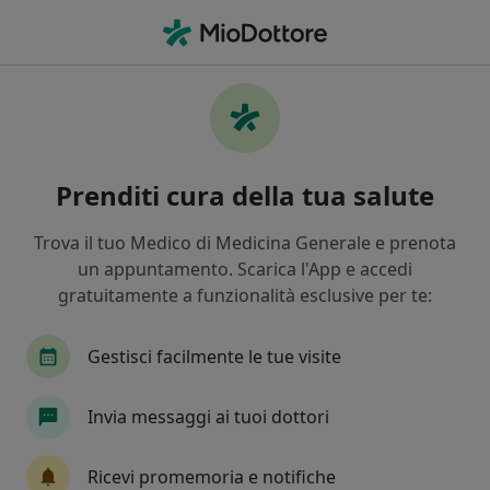
Men
Ecografia Renale • Velletri, RM
Filters
• 1
Assicurazione
Map
Ecografia renale a Velletri: cliniche e
Prenditi cura della tua salute
specialisti
In che modo ordiniamo i risultati
Trova il tuo Medico di Medicina Generale e prenota
un appuntamento. Scarica l'App e accedi
gratuitamente a funzionalità esclusive per te:
Che tipo di visita vuoi prenotare?
Ecografia renale
Ecografia renale e vescicale
Gestisci facilmente le tue visite
Invia messaggi ai tuoi dottori
Ricevi promemoria e notifiche