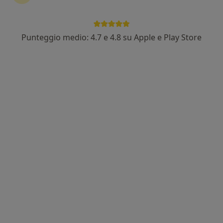
Punteggio medio: 4.7 e 4.8 su Apple e Play Store
Centro Diagnostico CDS
Poliambulatorio
·
Altro
Endocrinologo, Neurologo, Ostetrica
1216 recensioni
Via Cap. M. T. Valeri, 22-24, Albano Laziale
•
Mappa
Centro Diagnostico CDS
Ecografia renale e vescicale
60 €
Questo centro non ha nessun professionista con date disponibili
Mostra profilo