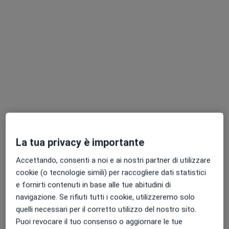
Centro Olos Riabilitazione Velletri
Poliambulatorio
·
Altro
Logopedista, Psicologo, Fisioterapista
704 recensioni
Via Artemisia Mammucari 26, Velletri
•
Mappa
La tua privacy è importante
Centro Olos Riabilitazione Velletri
Accettando, consenti a noi e ai nostri partner di utilizzare
Ecografia renale
70 €
cookie (o tecnologie simili) per raccogliere dati statistici
Ecografia renale e vescicale
80 €
e fornirti contenuti in base alle tue abitudini di
Questo centro non ha nessun professionista con date disponibili
navigazione. Se rifiuti tutti i cookie, utilizzeremo solo
quelli necessari per il corretto utilizzo del nostro sito.
Mostra profilo
Puoi revocare il tuo consenso o aggiornare le tue