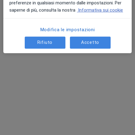
preferenze in qualsiasi momento dalle impostazioni. Per
saperne di più, consulta la nostra
Informativa sui cookie
Modifica le impostazioni
Rifiuto
Accetto
Saniservice
Poliambulatorio
·
Altro
Endocrinologo, Proctologo, Urologo
409 recensioni
Via Appia Nord 21, Cisterna di Latina
•
Mappa
Saniservice
Ecografia renale
60 €
Questo centro non ha nessun professionista con date disponibili
Mostra profilo