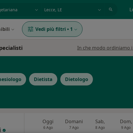
azione, medico, struttura
es: Roma
L
ibili
Vedi più filtri
•
1
ecialisti
In che modo ordiniamo i r
nesiologo
Dietista
Dietologo
Oggi
Domani
Sab,
Dom,
6 Ago
7 Ago
8 Ago
9 Ago
i