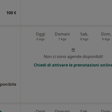
100 €
Oggi
Domani
Sab,
Dom,
6 Ago
7 Ago
8 Ago
9 Ago
Non ci sono agende disponibili!
Chiedi di attivare le prenotazioni onlin
ponibile
Oggi
Domani
Sab,
Dom,