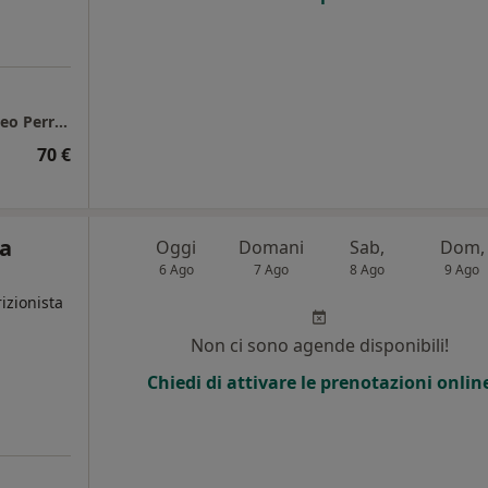
Studio di Nutrizione 3esessanta - Dott. Matteo Perrore
70 €
ca
Oggi
Domani
Sab,
Dom,
6 Ago
7 Ago
8 Ago
9 Ago
izionista
Non ci sono agende disponibili!
Chiedi di attivare le prenotazioni onlin