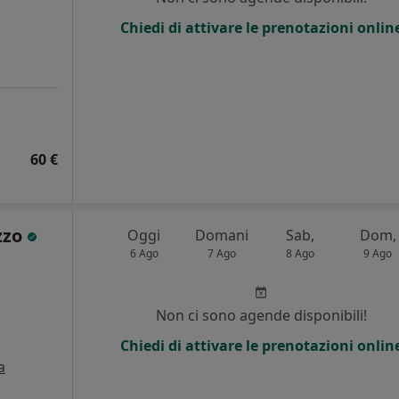
Chiedi di attivare le prenotazioni onlin
60 €
zzo
Oggi
Domani
Sab,
Dom,
6 Ago
7 Ago
8 Ago
9 Ago
i
Non ci sono agende disponibili!
Chiedi di attivare le prenotazioni onlin
a