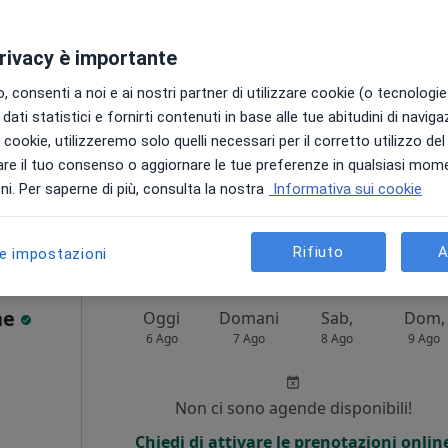
Non ci sono agende disponibili!
privacy è importante
Chiedi di attivare le prenotazioni onlin
 consenti a noi e ai nostri partner di utilizzare cookie (o tecnologie 
dati statistici e fornirti contenuti in base alle tue abitudini di navig
i i cookie, utilizzeremo solo quelli necessari per il corretto utilizzo de
re il tuo consenso o aggiornare le tue preferenze in qualsiasi mom
ppa
i. Per saperne di più, consulta la nostra
Informativa sui cookie
90 €
Rifiuto
A
le impostazioni
ne
Oggi
Domani
Sab,
Dom,
6 Ago
7 Ago
8 Ago
9 Ago
Non ci sono agende disponibili!
Chiedi di attivare le prenotazioni onlin