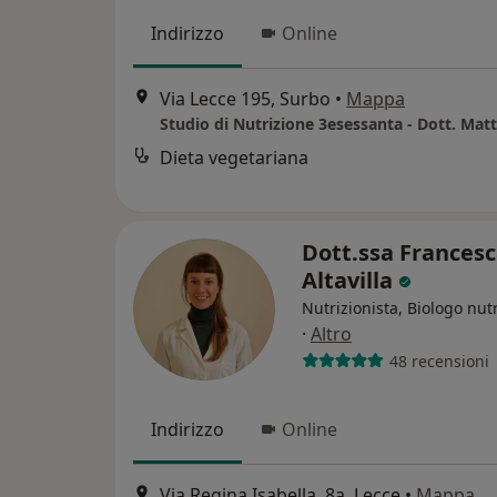
Indirizzo
Online
Via Lecce 195, Surbo
•
Mappa
Dieta vegetariana
Dott.ssa Frances
Altavilla
Nutrizionista, Biologo nutr
·
Altro
48 recensioni
Indirizzo
Online
Via Regina Isabella, 8a, Lecce
•
Mappa