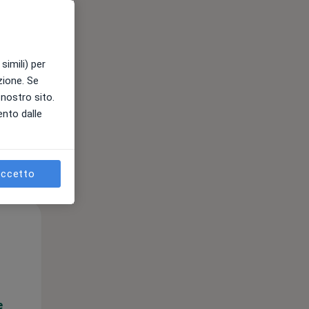
e
simili) per
azione. Se
l nostro sito.
ento dalle
ccetto
Lun,
Mar,
Mer,
10 Ago
11 Ago
12 Ago
e