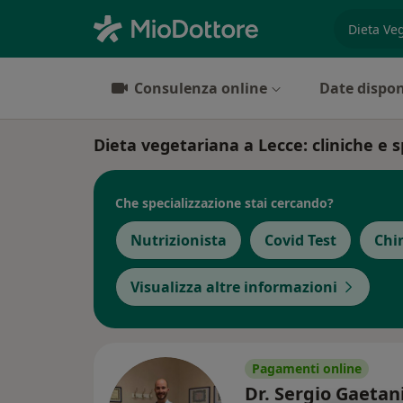
es. prest
Consulenza online
Date dispon
Dieta vegetariana a Lecce: cliniche e sp
Che specializzazione stai cercando?
Nutrizionista
Covid Test
Chi
Visualizza altre informazioni
Pagamenti online
Dr. Sergio Gaetan