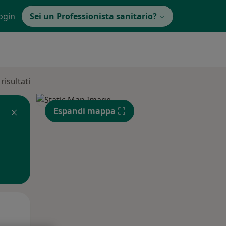
ogin
Sei un Professionista sanitario?
isultati
Espandi mappa
Lun,
Mar,
Mer,
10 Ago
11 Ago
12 Ago