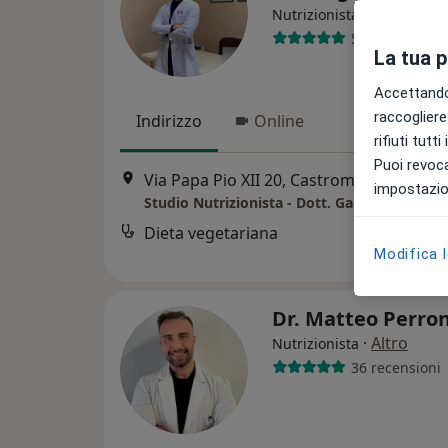
·
Altro
Nutrizionista
57 recensioni
La tua 
Accettando,
raccogliere 
Indirizzo
Online
rifiuti tutt
Puoi revoca
Via Papa Pio XII 20, Castromediano
•
Ma
impostazion
Studio Nutrizionista - Dott. Gaetani Sergio
Dieta vegetariana
Modifica 
Dr. Matteo Perro
·
Altro
Nutrizionista
36 recensioni