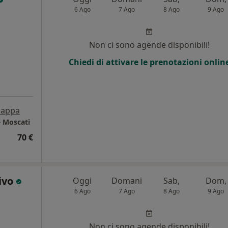
6 Ago
7 Ago
8 Ago
9 Ago
Non ci sono agende disponibili!
Chiedi di attivare le prenotazioni onlin
appa
e Moscati
70 €
ivo
Oggi
Domani
Sab,
Dom,
6 Ago
7 Ago
8 Ago
9 Ago
l
Non ci sono agende disponibili!