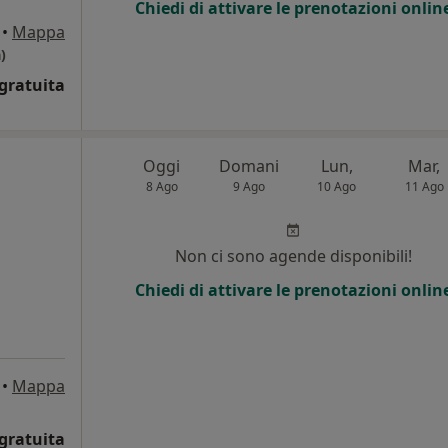
Chiedi di attivare le prenotazioni onlin
•
Mappa
)
gratuita
Oggi
Domani
Lun,
Mar,
8 Ago
9 Ago
10 Ago
11 Ago
Non ci sono agende disponibili!
Chiedi di attivare le prenotazioni onlin
•
Mappa
gratuita