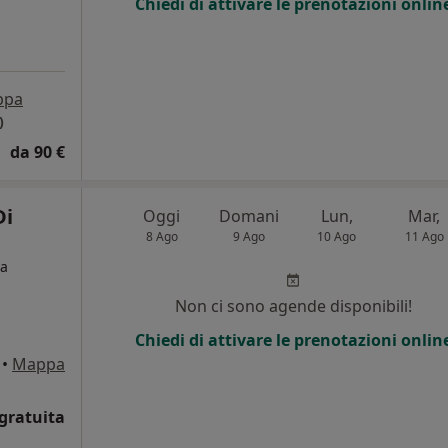
Chiedi di attivare le prenotazioni onlin
ppa
)
da 90 €
Di
Oggi
Domani
Lun,
Mar,
8 Ago
9 Ago
10 Ago
11 Ago
ta
Non ci sono agende disponibili!
Chiedi di attivare le prenotazioni onlin
•
Mappa
gratuita