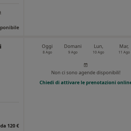
a
ponibile
i
Oggi
Domani
Lun,
Mar,
8 Ago
9 Ago
10 Ago
11 Ago
Non ci sono agende disponibili!
Chiedi di attivare le prenotazioni onlin
da 120 €