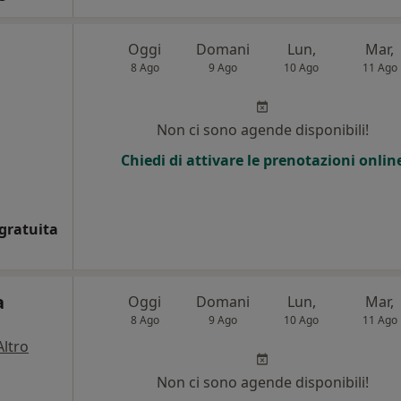
Oggi
Domani
Lun,
Mar,
8 Ago
9 Ago
10 Ago
11 Ago
Non ci sono agende disponibili!
Chiedi di attivare le prenotazioni onlin
gratuita
a
Oggi
Domani
Lun,
Mar,
8 Ago
9 Ago
10 Ago
11 Ago
Altro
Non ci sono agende disponibili!