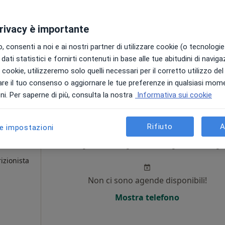
Non ci sono agende disponibili!
Chiedi di attivare le prenotazioni onlin
privacy è importante
 consenti a noi e ai nostri partner di utilizzare cookie (o tecnologie 
dati statistici e fornirti contenuti in base alle tue abitudini di navig
i i cookie, utilizzeremo solo quelli necessari per il corretto utilizzo de
re il tuo consenso o aggiornare le tue preferenze in qualsiasi mom
70 €
i. Per saperne di più, consulta la nostra
Informativa sui cookie
Rifiuto
A
le impostazioni
CA
Oggi
Domani
Lun,
Mar,
8 Ago
9 Ago
10 Ago
11 Ago
izionista
Non ci sono agende disponibili!
Mostra telefono