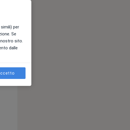
e
simili) per
azione. Se
l nostro sito.
ento dalle
ccetto
Mer,
Gio,
Ven,
12 Ago
13 Ago
14 Ago