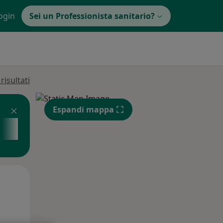
ogin
Sei un Professionista sanitario?
isultati
Espandi mappa
Mer,
Gio,
Ven,
12 Ago
13 Ago
14 Ago