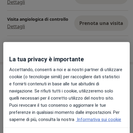
Dettagli
Visita angiologica di controllo
Prenota una visita
Dettagli
Come funzionano i prezzi?
La tua privacy è importante
Accettando, consenti a noi e ai nostri partner di utilizzare
Indirizzo
cookie (o tecnologie simili) per raccogliere dati statistici
e fornirti contenuti in base alle tue abitudini di
Centro Medico Mirandola |
navigazione. Se rifiuti tutti i cookie, utilizzeremo solo
Poliambulatorio Privato
quelli necessari per il corretto utilizzo del nostro sito.
Via Adelaide Bono, 4,
Mirandola
41037
Puoi revocare il tuo consenso o aggiornare le tue
preferenze in qualsiasi momento dalle impostazioni. Per
Vedi mappa
saperne di più, consulta la nostra
Informativa sui cookie
si apre in una nuova scheda