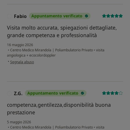
Fabio
Appuntamento verificato
F
Visita molto accurata, spiegazioni dettagliate,
grande competenza e professionalità
16 maggio 2026
•
Centro Medico Mirandola | Poliambulatorio Privato
•
visita
angiologica + ecocolordoppler
secondo l'opinione dell'utente Fabio
•
Segnala abuso
Z.G.
Appuntamento verificato
Z
competenza,gentilezza,disponibilità buona
prestazione
5 maggio 2026
•
Centro Medico Mirandola | Poliambulatorio Privato
•
visita