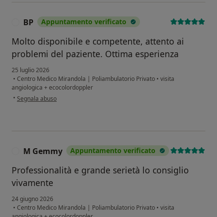
BP
Appuntamento verificato
B
Molto disponibile e competente, attento ai
problemi del paziente. Ottima esperienza
25 luglio 2026
•
Centro Medico Mirandola | Poliambulatorio Privato
•
visita
angiologica + ecocolordoppler
secondo l'opinione dell'utente BP
•
Segnala abuso
M Gemmy
Appuntamento verificato
M
Professionalità e grande serietà lo consiglio
vivamente
24 giugno 2026
•
Centro Medico Mirandola | Poliambulatorio Privato
•
visita
angiologica + ecocolordoppler