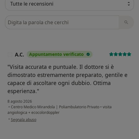
Cerca nelle recensioni
A.C.
Appuntamento verificato
A
"Visita accurata e puntuale. Il dottore si è
dimostrato estremamente preparato, gentile e
capace di ascoltare ogni dubbio. Ottima
esperienza."
8 agosto 2026
•
Centro Medico Mirandola | Poliambulatorio Privato
•
visita
angiologica + ecocolordoppler
secondo l'opinione dell'utente A.C.
•
Segnala abuso