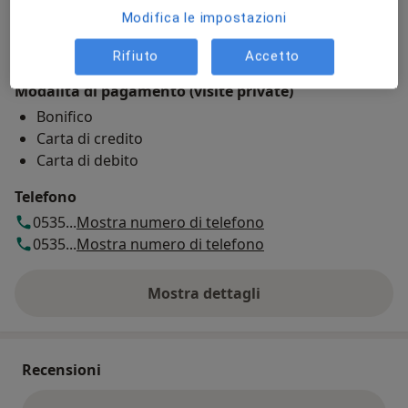
Disponibilità
Modifica le impostazioni
Mostra l'agenda
Rifiuto
Accetto
Modalità di pagamento (visite private)
Bonifico
Carta di credito
Carta di debito
Telefono
0535...
Mostra numero di telefono
0535...
Mostra numero di telefono
Mostra dettagli
sull'indirizzo
Recensioni