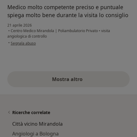
Medico molto competente preciso e puntuale
spiega molto bene durante la visita lo consiglio
21 aprile 2026
•
Centro Medico Mirandola | Poliambulatorio Privato
•
visita
angiologica di controllo
secondo l'opinione dell'utente GD
•
Segnala abuso
Mostra altro
opinioni di cui sopra
Ricerche correlate
Città vicino Mirandola
Angiologi a Bologna