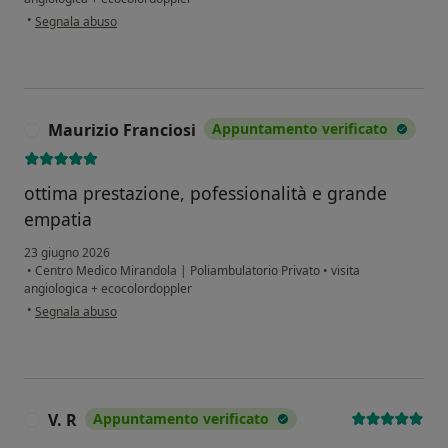
secondo l'opinione dell'utente M Gemmy
•
Segnala abuso
Maurizio Franciosi
Appuntamento verificato
M
ottima prestazione, pofessionalità e grande
empatia
23 giugno 2026
•
Centro Medico Mirandola | Poliambulatorio Privato
•
visita
angiologica + ecocolordoppler
secondo l'opinione dell'utente Maurizio Franciosi
•
Segnala abuso
V. R
Appuntamento verificato
V