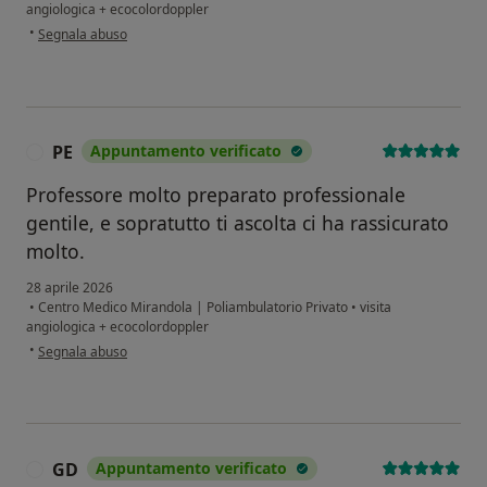
angiologica + ecocolordoppler
secondo l'opinione dell'utente Z.G.
•
Segnala abuso
PE
Appuntamento verificato
P
Professore molto preparato professionale
gentile, e sopratutto ti ascolta ci ha rassicurato
molto.
28 aprile 2026
•
Centro Medico Mirandola | Poliambulatorio Privato
•
visita
angiologica + ecocolordoppler
secondo l'opinione dell'utente PE
•
Segnala abuso
GD
Appuntamento verificato
G