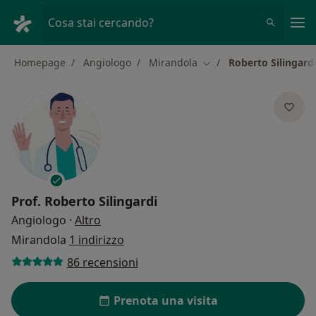
Men
Cosa stai cercando?
Homepage
Angiologo
Mirandola
Roberto Silingard
Cambia città
Prof.
Roberto Silingardi
sulle specializzazioni
Angiologo
·
Altro
Mirandola
1 indirizzo
86 recensioni
Prenota una visita