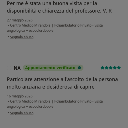
Per me è stata una buona visita per la
disponibilità e chiarezza del professore. V. R
27 maggio 2026
•
Centro Medico Mirandola | Poliambulatorio Privato
•
visita
angiologica + ecocolordoppler
secondo l'opinione dell'utente V. R
•
Segnala abuso
NA
Appuntamento verificato
N
Particolare attenzione all'ascolto della persona
molto anziana e desiderosa di capire
16 maggio 2026
•
Centro Medico Mirandola | Poliambulatorio Privato
•
visita
angiologica + ecocolordoppler
secondo l'opinione dell'utente NA
•
Segnala abuso