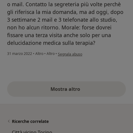
o mail. Contatto la segreteria più volte perchè
gli riferisca la mia domanda, ma ad oggi, dopo
3 settimane 2 mail e 3 telefonate allo studio,
non ho alcun ritorno. Morale: forse dovrei
fissare una terza visita anche solo per una
delucidazione medica sulla terapia?
secondo l'opinione dell'utente Grazia Ballerini
31 marzo 2022
•
Altro
•
Altro
•
Segnala abuso
Mostra altro
opinioni di cui sopra
Ricerche correlate
Città vicino Torino