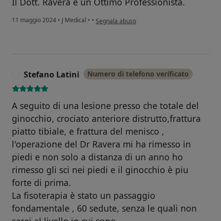
Il Dott. Ravera è un Ottimo Professionista.
secondo l'opinione dell'utente Grazia
11 maggio 2024
•
J Medical
•
•
Segnala abuso
Stefano Latini
Numero di telefono verificato
S
A seguito di una lesione presso che totale del
ginocchio, crociato anteriore distrutto,frattura
piatto tibiale, e frattura del menisco ,
l'operazione del Dr Ravera mi ha rimesso in
piedi e non solo a distanza di un anno ho
rimesso gli sci nei piedi e il ginocchio è piu
forte di prima.
La fisoterapia è stato un passaggio
fondamentale , 60 sedute, senza le quali non