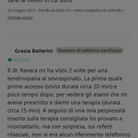
sarei al livello in cui sono
25 maggio 2023
•
Fisio&Lab Italia Srl
•
visita ortopedica di controllo
•
secondo l'opinione dell'utente Stefano Latini
Segnala abuso
Grazia Ballerini
Numero di telefono verificato
G
Il dr. Ravera mi ha visto 2 volte per una
tendinopatia al sovraspinato. La prima quale
primo accesso (visita durata circa 20 min) e
poco tempo dopo, per vedere gli esami che mi
aveva prescritto e darmi una terapia (durata
circa 15 min). A seguito di una mia perplessità
insorta sulla terapia consigliata ho provato a
ricontattarlo, ma con sorpresa, sui referti
rilasciati, non vi era alcun riferimento telefonico