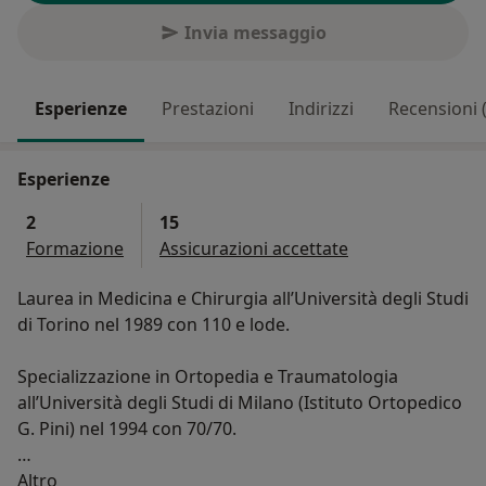
Invia messaggio
Esperienze
Prestazioni
Indirizzi
Recensioni 
Esperienze
2
15
Formazione
Assicurazioni accettate
Laurea in Medicina e Chirurgia all’Università degli Studi
di Torino nel 1989 con 110 e lode.
Specializzazione in Ortopedia e Traumatologia
all’Università degli Studi di Milano (Istituto Ortopedico
G. Pini) nel 1994 con 70/70.
Su di me
Dal Gennaio 2018 è Responsabile dell’Unità di
Altro