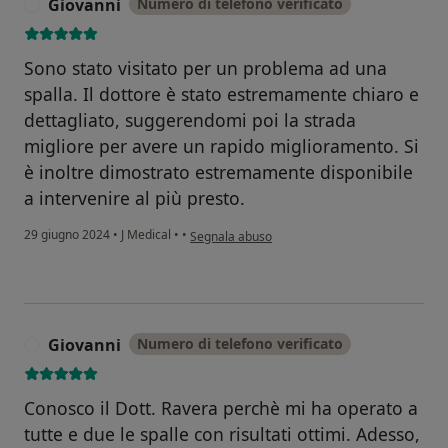
Giovanni
Numero di telefono verificato
G
Sono stato visitato per un problema ad una
spalla. Il dottore è stato estremamente chiaro e
dettagliato, suggerendomi poi la strada
migliore per avere un rapido miglioramento. Si
è inoltre dimostrato estremamente disponibile
a intervenire al più presto.
secondo l'opinione dell'utente Giovanni
29 giugno 2024
•
J Medical
•
•
Segnala abuso
Giovanni
Numero di telefono verificato
G
Conosco il Dott. Ravera perchè mi ha operato a
tutte e due le spalle con risultati ottimi. Adesso,