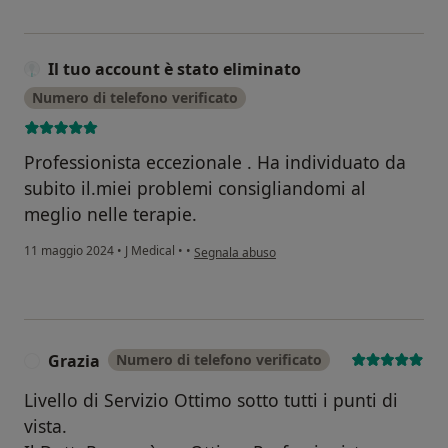
Il tuo account è stato eliminato
Numero di telefono verificato
Professionista eccezionale . Ha individuato da
subito il.miei problemi consigliandomi al
meglio nelle terapie.
secondo l'opinione dell'utente Il tuo account è
11 maggio 2024
•
J Medical
•
•
Segnala abuso
Grazia
Numero di telefono verificato
G
Livello di Servizio Ottimo sotto tutti i punti di
vista.