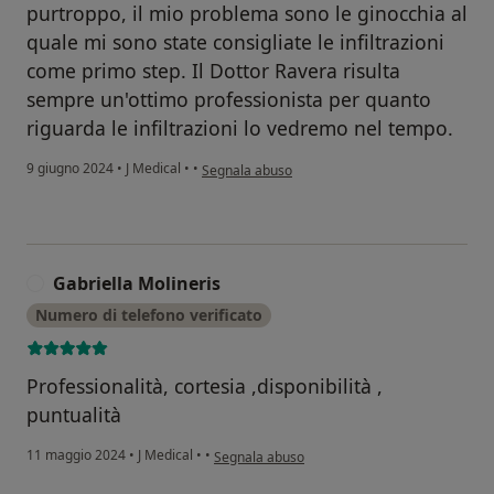
purtroppo, il mio problema sono le ginocchia al
quale mi sono state consigliate le infiltrazioni
come primo step. Il Dottor Ravera risulta
sempre un'ottimo professionista per quanto
riguarda le infiltrazioni lo vedremo nel tempo.
secondo l'opinione dell'utente Giovanni
9 giugno 2024
•
J Medical
•
•
Segnala abuso
Gabriella Molineris
G
Numero di telefono verificato
Professionalità, cortesia ,disponibilità ,
puntualità
secondo l'opinione dell'utente Gabriella Molin
11 maggio 2024
•
J Medical
•
•
Segnala abuso