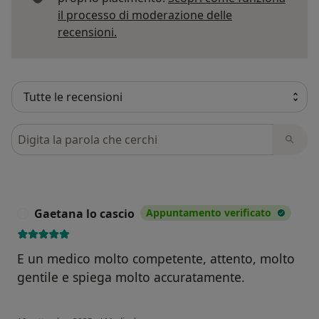
il processo di moderazione delle
Per saperne di più sulle opinioni
recensioni.
Cerca nelle recensioni
Gaetana lo cascio
Appuntamento verificato
G
E un medico molto competente, attento, molto
gentile e spiega molto accuratamente.
secondo l'opinione dell'utente Gaetana lo 