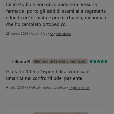
lui in studio e non devo andare in nessuna
farmacia, porto gli esiti di esami alla segretaria
e lui da un'occhiata e poi mi chiama, menomale
che ho cambiato ortopedico.
secondo l'opinione dell'utente Michela
23 agosto 2024
•
Altro
•
Altro
•
Segnala abuso
Liliana B
Numero di telefono verificato
L
Già fatto.0ttimoDisponibilita, cortesia e
umanità nei confronti bdel paziente
secondo l'opinione dell'utente Li
6 luglio 2024
•
J Medical
•
visita ortopedica
•
Segnala abuso