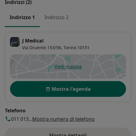
Indirizzi (2)
Indirizzo 1
Indirizzo 2
J Medical
Via Druento 153/56,
Torino
10151
Vedi mappa
si apre in una nuova scheda
Disponibilità
Mostra l'agenda
Telefono
011 013...
Mostra numero di telefono
Mostra dettagli