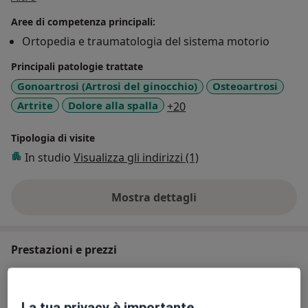
Ortopedia 2 dell’ Ospedale Humanitas Gradenigo di
Aree di competenza principali:
Torino.
Ortopedia e traumatologia del sistema motorio
Principali patologie trattate
Gonoartrosi (Artrosi del ginocchio)
Osteoartrosi
a11y_sr_more_diseases
Artrite
Dolore alla spalla
+20
Tipologia di visite
In studio
Visualizza gli indirizzi (1)
Mostra dettagli
sull'esperienza
Prestazioni e prezzi
Visita ortopedica ginocchio
Prenota una visita
221 €
Dettagli
La tua privacy è importante