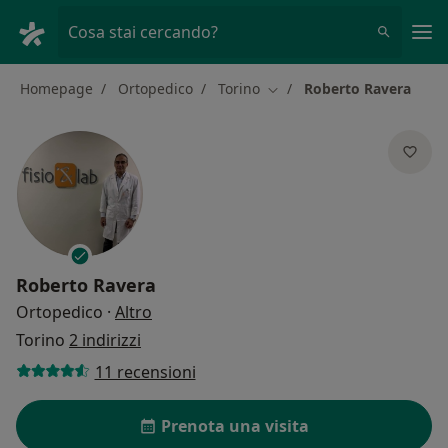
Men
Cosa stai cercando?
Homepage
Ortopedico
Torino
Roberto Ravera
Cambia città
Roberto Ravera
sulle specializzazioni
Ortopedico
·
Altro
Torino
2 indirizzi
11 recensioni
Prenota una visita