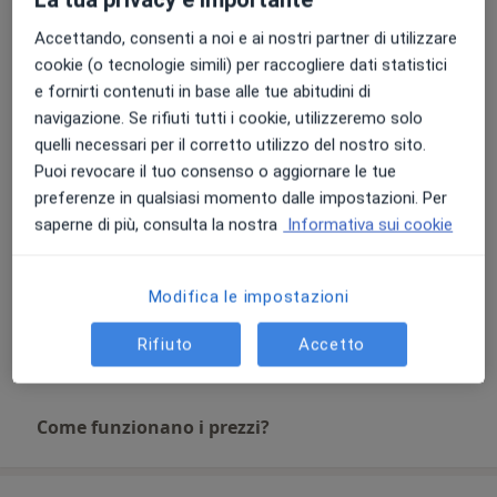
Accettando, consenti a noi e ai nostri partner di utilizzare
Visita ortopedica spalla
Prenota una visita
cookie (o tecnologie simili) per raccogliere dati statistici
221 €
Dettagli
e fornirti contenuti in base alle tue abitudini di
navigazione. Se rifiuti tutti i cookie, utilizzeremo solo
Prima visita ortopedica
quelli necessari per il corretto utilizzo del nostro sito.
Dettagli
Puoi revocare il tuo consenso o aggiornare le tue
preferenze in qualsiasi momento dalle impostazioni. Per
Visita ortopedica
saperne di più, consulta la nostra
Informativa sui cookie
Da 170 €
Dettagli
Modifica le impostazioni
Visita ortopedica di controllo
150 €
Dettagli
Rifiuto
Accetto
Come funzionano i prezzi?