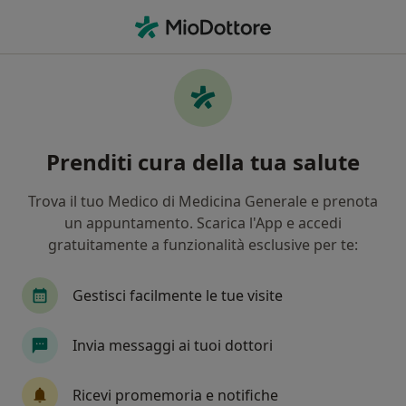
Men
Ortopedico • Vinovo, TO
Filters
Mappa
Ortopedici a Vinovo. Prenota online la tua
Prenditi cura della tua salute
visita
In che modo ordiniamo i risultati
Trova il tuo Medico di Medicina Generale e prenota
un appuntamento. Scarica l'App e accedi
gratuitamente a funzionalità esclusive per te:
Gestisci facilmente le tue visite
Invia messaggi ai tuoi dottori
Dr. Arcangelo Garofalo
Ricevi promemoria e notifiche
·
Altro
Ortopedico, Fisiatra, Agopuntore