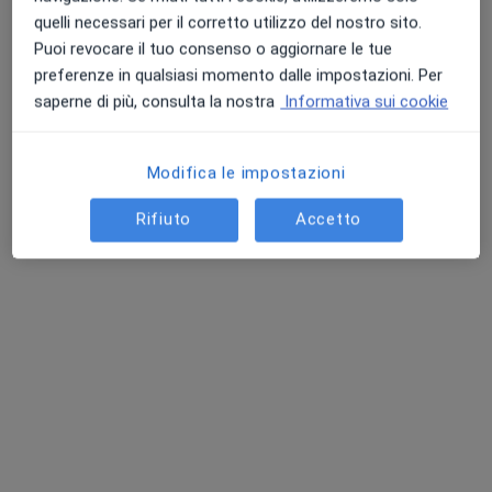
quelli necessari per il corretto utilizzo del nostro sito.
Puoi revocare il tuo consenso o aggiornare le tue
preferenze in qualsiasi momento dalle impostazioni. Per
saperne di più, consulta la nostra
Informativa sui cookie
Modifica le impostazioni
Rifiuto
Accetto
Dr. Claudio Carfora
Ortopedico
Via Lorenzo Delleani, 8, Torino
•
Mappa
Centri Medici Primo Torino Delleani
Visita ortopedica
150 €
Questo dottore non ha ancora attivato le prenotazioni online presso questo indirizzo.
Chiedi di attivare le prenotazioni online