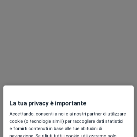
Dott. Joannis Demangos
·
Altro
Ortopedico, Fisiatra
17 recensioni
Corso Galileo Ferraris 18, Torino
•
Mappa
Galileo 18
La tua privacy è importante
Visita ortopedica
142 €
Accettando, consenti a noi e ai nostri partner di utilizzare
Questo dottore non ha ancora attivato le prenotazioni online presso questo indirizzo.
cookie (o tecnologie simili) per raccogliere dati statistici
e fornirti contenuti in base alle tue abitudini di
Chiedi di attivare le prenotazioni online
navigazione. Se rifiuti tutti i cookie, utilizzeremo solo