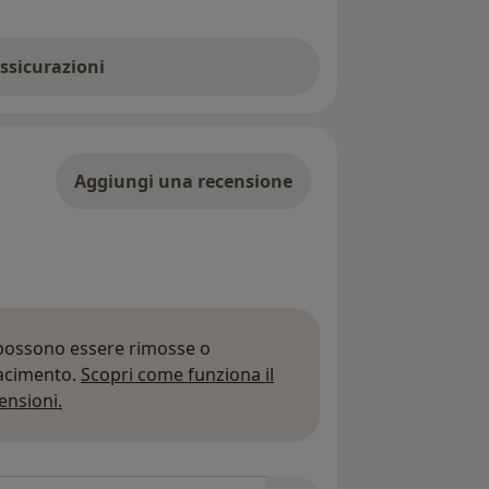
assicurazioni
Aggiungi una recensione
 possono essere rimosse o
iacimento.
Scopri come funziona il
Per saperne di più sulle opinioni
ensioni.
 recensioni