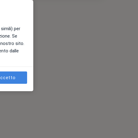
simili) per
azione. Se
l nostro sito.
ento dalle
ccetto