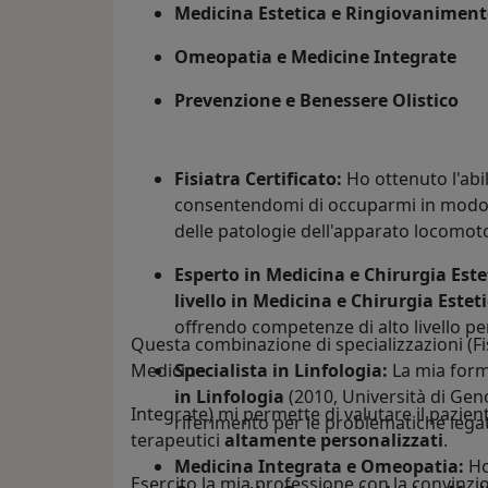
Medicina Estetica e Ringiovanimen
Omeopatia e Medicine Integrate
Prevenzione e Benessere Olistico
Fisiatra Certificato:
Ho ottenuto l'ab
consentendomi di occuparmi in modo a
delle patologie dell'apparato locomot
Esperto in Medicina e Chirurgia Este
livello in Medicina e Chirurgia Estet
offrendo competenze di alto livello per
Questa combinazione di specializzazioni (Fis
Medicine
Specialista in Linfologia:
La mia form
in Linfologia
(2010, Università di Gen
Integrate) mi permette di valutare il pazien
riferimento per le problematiche legate
terapeutici
altamente personalizzati
.
Medicina Integrata e Omeopatia:
Ho
Esercito la mia professione con la convinzi