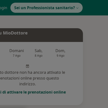
ogin
Sei un Professionista sanitario?
u MioDottore
Domani
Sab,
Dom,
Lun,
Mar
7 Ago
8 Ago
9 Ago
10 Ago
11 Ag
o dottore non ha ancora attivato le
enotazioni online presso questo
indirizzo.
i di attivare le prenotazioni online
5)