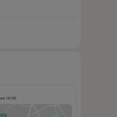
ova
16100
appa