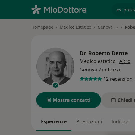
es. prest
Homepage
Medico Estetico
Genova
Robe
Cambia ci
Dr.
Roberto Dente
su
Medico estetico
·
Altro
Genova
2 indirizzi
12 recensioni
Mostra contatti
Chiedi 
Esperienze
Prestazioni
Indirizzi