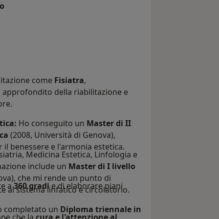
to
ilitazione come
Fisiatra
,
pprofondito della riabilitazione e
ore.
tica:
Ho conseguito un
Master di II
ica
(2008, Università di Genova),
 il benessere e l'armonia estetica.
iatria, Medicina Estetica, Linfologia e
azione include un
Master di I livello
ova), che mi rende un punto di
te a
360 gradi
e di elaborare piani
 al sistema linfatico e circolatorio.
 completato un
Diploma triennale in
one che la
cura e l'attenzione al