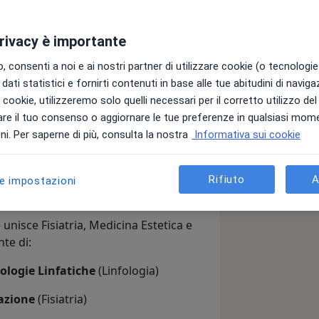
privacy è importante
 consenti a noi e ai nostri partner di utilizzare cookie (o tecnologie 
dati statistici e fornirti contenuti in base alle tue abitudini di navig
o con studio a
Genova
, la mia città
i i cookie, utilizzeremo solo quelli necessari per il corretto utilizzo de
onalità e profonda gentilezza
.
re il tuo consenso o aggiornare le tue preferenze in qualsiasi mom
i. Per saperne di più, consulta la nostra
Informativa sui cookie
Laurea in Medicina e Chirurgia
ità degli Studi di Genova, si è
idisciplinare unico
che mi permette
Rifiuto
A
le impostazioni
 unisce Fisiatria, Medicina Estetica e
te di:
ologie Linfatiche
(Linfologia)
tazione
(Fisiatria)