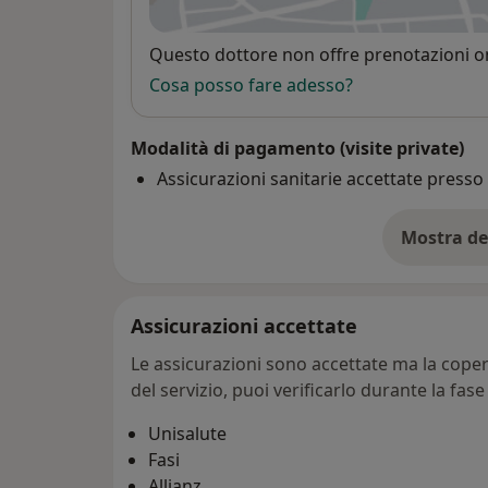
si
Disponibilità
Questo dottore non offre prenotazioni on
Cosa posso fare adesso?
Modalità di pagamento (visite private)
Assicurazioni sanitarie accettate press
Mostra de
su
Assicurazioni accettate
Le assicurazioni sono accettate ma la copert
del servizio, puoi verificarlo durante la fas
Unisalute
Fasi
Allianz