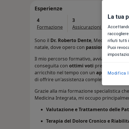
Esperienze
La tua 
4
3
Formazione
Assicurazioni accettate
Accettando,
raccogliere 
Sono il
Dr. Roberto Dente
, Medico Chirurg
rifiuti tutt
natale, dove opero con
passione, professi
Puoi revoca
impostazion
Il mio percorso formativo, avviato con una 
conseguita con
ottimi voti
presso l'Univers
arricchito nel tempo con un
approccio mult
Modifica 
di offrire un'assistenza completa e mirata.
Grazie alla mia formazione specialistica che
Medicina Integrata, mi occupo principalmen
Valutazione e Trattamento delle Pat
Terapia del Dolore Cronico e Riabili