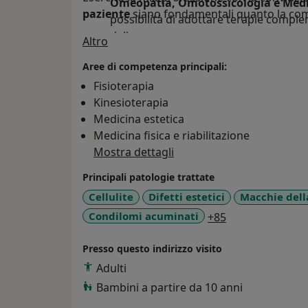
Omeopatia, Omotossicologia e Medi
paziente
siano fondamentali quanto la com
possibilità di adottare terapie comple
della persona.
Su di me
Altro
Aree di competenza principali:
Fisioterapia
Kinesioterapia
Medicina estetica
Medicina fisica e riabilitazione
Mostra dettagli
Principali patologie trattate
Cellulite
Difetti estetici
Macchie dell
a11y_sr_more_d
Condilomi acuminati
+85
Presso questo indirizzo visito
Adulti
Bambini a partire da 10 anni