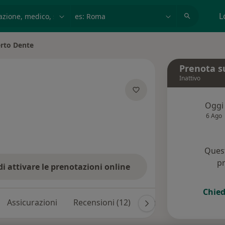
azione, medico, struttura
es: Roma
L
rto Dente
ttà
Prenota s
Inattivo
lle specializzazioni
Oggi
6 Ago
Quest
pr
di attivare le prenotazioni online
Chied
Assicurazioni
Recensioni (12)
Risposte ai pazienti (