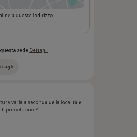
 apre in una nuova scheda
line a questo indirizzo
o questa sede
Dettagli
ttagli
ll'indirizzo
ura varia a seconda della località e
e di prenotazione!