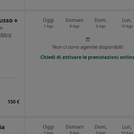
Russo
Oggi
Domani
Dom,
Lun,
7 Ago
8 Ago
9 Ago
10 Ago
go
·
Altro
i
Non ci sono agende disponibili!
Chiedi di attivare le prenotazioni onlin
150 €
ia
Oggi
Domani
Dom,
Lun,
7 Ago
8 Ago
9 Ago
10 Ago