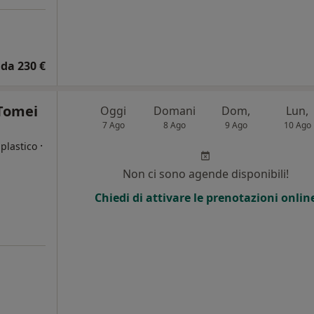
da 230 €
 Tomei
Oggi
Domani
Dom,
Lun,
7 Ago
8 Ago
9 Ago
10 Ago
·
plastico
Non ci sono agende disponibili!
i
Chiedi di attivare le prenotazioni onlin