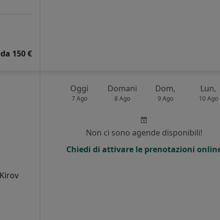
da 150 €
Oggi
Domani
Dom,
Lun,
7 Ago
8 Ago
9 Ago
10 Ago
i
Non ci sono agende disponibili!
Chiedi di attivare le prenotazioni onlin
Kirov
i