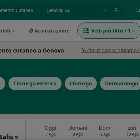
azione, medico, struttura
es: Roma
L
ibili
Assicurazione
Vedi più filtri
•
1
mento cutaneo a Genova
In che modo ordiniamo i r
o
Chirurgo estetico
Chirurgo
Dermatologo
Oggi
Domani
Dom,
Lun,
7 Ago
8 Ago
9 Ago
10 Ago
Salis