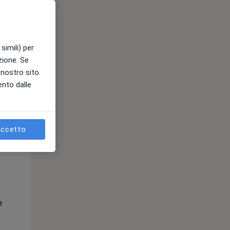
e
simili) per
azione. Se
l nostro sito.
ento dalle
ccetto
Mar,
Mer,
Gio,
11 Ago
12 Ago
13 Ago
e