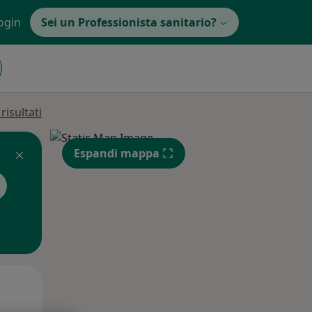
ogin
Sei un Professionista sanitario?
isultati
Espandi mappa
Mar,
Mer,
Gio,
11 Ago
12 Ago
13 Ago