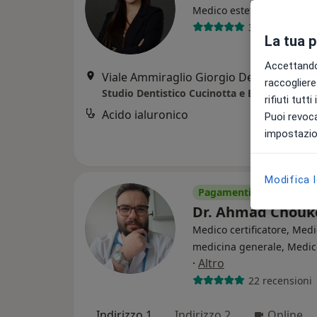
·
Altro
Medico estetico
30 recensioni
La tua 
Accettando,
Viale Ammiraglio Giorgio Des Geneys, 14 c rosso, Genova
raccogliere 
Studio Dentistico Cucinotta e Brancato
rifiuti tutt
Acido ialuronico
Puoi revoca
impostazion
Modifica 
Pagamenti online
Dr. Ahmad Chouk
Medico certificatore, Medi
medicina generale, Medico
·
Altro
22 recensioni
Indirizzo 1
Indirizzo 2
Online