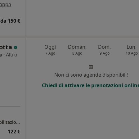
appa
da 150 €
Motta
Oggi
Domani
Dom,
Lun,
7 Ago
8 Ago
9 Ago
10 Ago
·
Altro
a
i
Non ci sono agende disponibili!
Chiedi di attivare le prenotazioni onlin
Centro Colombo Genova - Fisioterapia e Riabilitazione
122 €