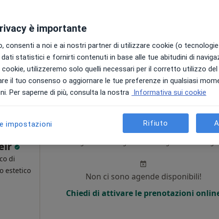
Non ci sono agende disponibili!
privacy è importante
Chiedi di attivare le prenotazioni onlin
 consenti a noi e ai nostri partner di utilizzare cookie (o tecnologie 
•
Mappa
dati statistici e fornirti contenuti in base alle tue abitudini di navig
i i cookie, utilizzeremo solo quelli necessari per il corretto utilizzo de
250 €
re il tuo consenso o aggiornare le tue preferenze in qualsiasi mom
i. Per saperne di più, consulta la nostra
Informativa sui cookie
Rifiuto
A
le impostazioni
Oggi
Domani
Dom,
Lun,
7 Ago
8 Ago
9 Ago
10 Ago
eir
co di
 estetico
Non ci sono agende disponibili!
Chiedi di attivare le prenotazioni onlin