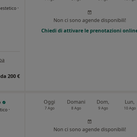
·
estetico
Non ci sono agende disponibili!
i
Chiedi di attivare le prenotazioni onlin
pa
da 200 €
o
Oggi
Domani
Dom,
Lun,
7 Ago
8 Ago
9 Ago
10 Ago
·
tico
Non ci sono agende disponibili!