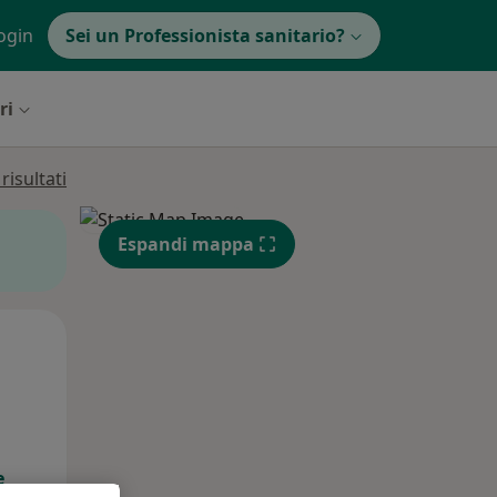
ogin
Sei un Professionista sanitario?
ri
isultati
Espandi mappa
Mar,
Mer,
Gio,
11 Ago
12 Ago
13 Ago
e