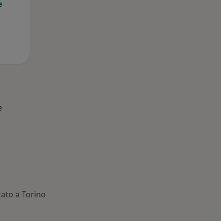
e
e
zato a Torino