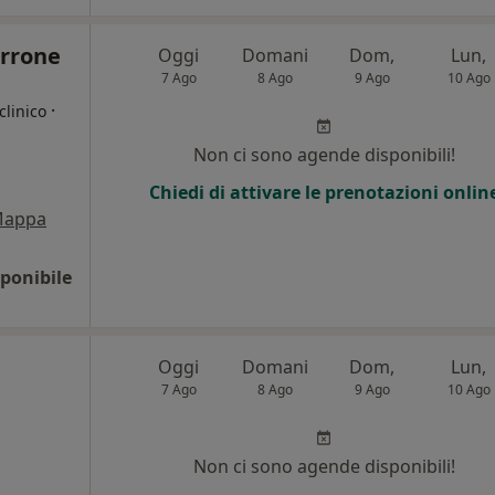
orrone
Oggi
Domani
Dom,
Lun,
7 Ago
8 Ago
9 Ago
10 Ago
·
clinico
Non ci sono agende disponibili!
Chiedi di attivare le prenotazioni onlin
appa
ponibile
Oggi
Domani
Dom,
Lun,
7 Ago
8 Ago
9 Ago
10 Ago
Non ci sono agende disponibili!