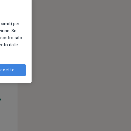
simili) per
azione. Se
l nostro sito.
ento dalle
Mar,
Mer,
Gio,
11 Ago
12 Ago
13 Ago
ccetto
e