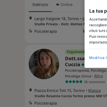
Indirizzo
Online
La tua 
Largo Valgioie 18, Torino
•
Mappa
Accettando,
Studio Privato - Dott. Matteo Marchesi
raccogliere 
rifiuti tutt
Psicoterapia
Prestazione 
Puoi revoca
impostazion
Pagamenti online
Dott.ssa Rosanna
Modifica 
Cuccia
Psicoterapeuta, Psicologa,
·
Altro
Psicologa clinica
38 recensioni
Piazza Enrico Toti 15, Torino
•
Mappa
Studio Rosanna Cuccia Torino presso MM S
Psicoterapia