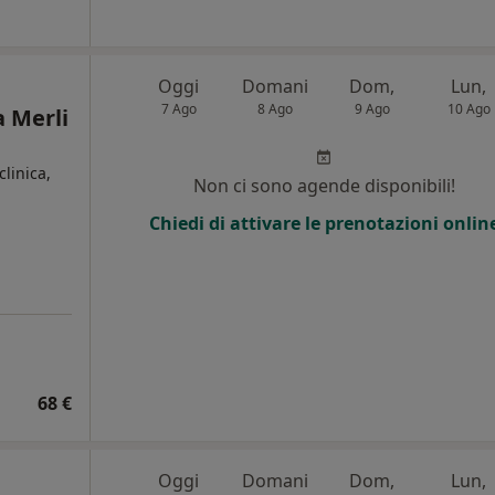
Oggi
Domani
Dom,
Lun,
7 Ago
8 Ago
9 Ago
10 Ago
 Merli
clinica,
Non ci sono agende disponibili!
Chiedi di attivare le prenotazioni onlin
68 €
Oggi
Domani
Dom,
Lun,