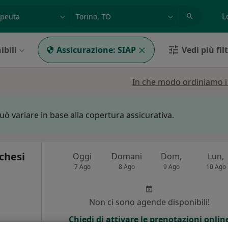
azione, medico, struttura
es: Roma
L
ibili
Assicurazione:
SIAP
Vedi più filt
In che modo ordiniamo i r
può variare in base alla copertura assicurativa.
chesi
Oggi
Domani
Dom,
Lun,
7 Ago
8 Ago
9 Ago
10 Ago
Non ci sono agende disponibili!
Chiedi di attivare le prenotazioni onlin