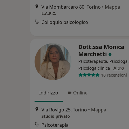
Via Mombarcaro 80, Torino
•
Mappa
L.A.R.C.
Colloquio psicologico
Dott.ssa Monica
Marchetti
Psicoterapeuta, Psicologa,
·
Altro
Psicologa clinica
10 recensioni
Indirizzo
Online
Via Rovigo 25, Torino
•
Mappa
Studio privato
Psicoterapia