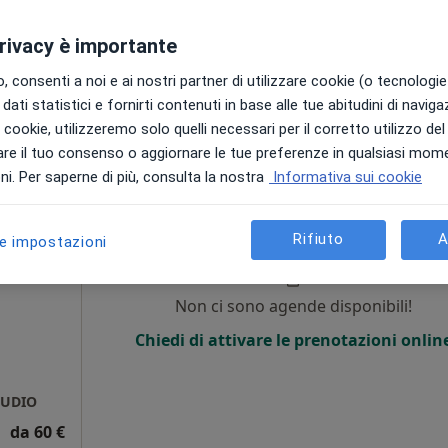
privacy è importante
 consenti a noi e ai nostri partner di utilizzare cookie (o tecnologie 
dati statistici e fornirti contenuti in base alle tue abitudini di navig
i i cookie, utilizzeremo solo quelli necessari per il corretto utilizzo de
gratuita
re il tuo consenso o aggiornare le tue preferenze in qualsiasi mom
i. Per saperne di più, consulta la nostra
Informativa sui cookie
Oggi
Domani
Dom,
Lun,
7 Ago
8 Ago
9 Ago
10 Ago
Rifiuto
A
le impostazioni
Non ci sono agende disponibili!
Chiedi di attivare le prenotazioni onlin
TUDIO
da 60 €