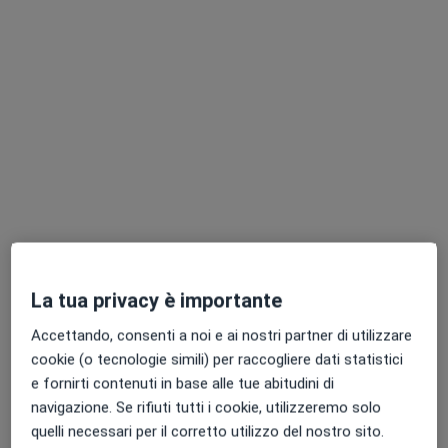
Dott. Francesco Benini
·
Altro
Psicoterapeuta, Psicologo, Psicologo clinico
15 recensioni
La tua privacy è importante
Indirizzo
Online
Accettando, consenti a noi e ai nostri partner di utilizzare
cookie (o tecnologie simili) per raccogliere dati statistici
Piazza Caduti Divisione Acqui Cefalonia Corfù 14, Pontedera
•
Mappa
e fornirti contenuti in base alle tue abitudini di
Studi di Psicologia Pontedera
navigazione. Se rifiuti tutti i cookie, utilizzeremo solo
quelli necessari per il corretto utilizzo del nostro sito.
Psicoterapia
80 €