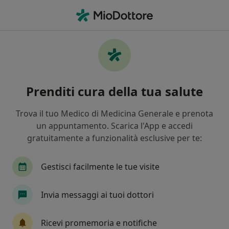
Men
Psicoterapeuta • Bientina, PI
Filters
Assicurazione
Mappa
Psicoterapeuti a Bientina. Prenota online la
Prenditi cura della tua salute
tua visita
In che modo ordiniamo i risultati
Trova il tuo Medico di Medicina Generale e prenota
un appuntamento. Scarica l'App e accedi
gratuitamente a funzionalità esclusive per te:
Gestisci facilmente le tue visite
Invia messaggi ai tuoi dottori
Dott.ssa Sandra Petralli
Ricevi promemoria e notifiche
·
Altro
Psicoterapeuta, Psicologa, Psicologa clinica