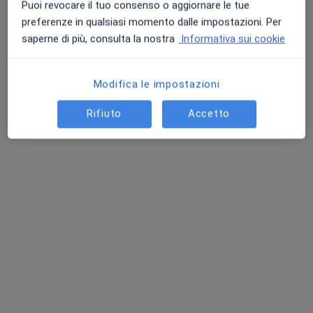
Puoi revocare il tuo consenso o aggiornare le tue
Questo dottore non ha ancora attivato le prenotazioni online presso questo indirizzo.
preferenze in qualsiasi momento dalle impostazioni. Per
saperne di più, consulta la nostra
Informativa sui cookie
Chiedi di attivare le prenotazioni online
Modifica le impostazioni
Rifiuto
Accetto
Dott.ssa Benedetta Nardi
Psicoterapeuta, Psichiatra
20 recensioni
Via Gavinana 69B, Altopascio
•
Mappa
Studi Medici Igea
Psicoterapia individuale
80 €