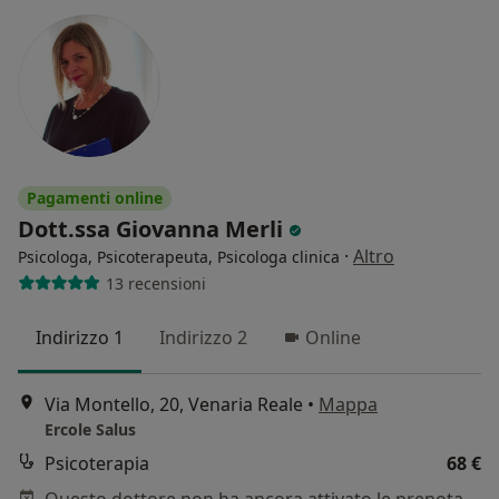
Pagamenti online
Dott.ssa Giovanna Merli
·
Altro
Psicologa, Psicoterapeuta, Psicologa clinica
13 recensioni
Indirizzo 1
Indirizzo 2
Online
Via Montello, 20, Venaria Reale
•
Mappa
Ercole Salus
Psicoterapia
68 €
Questo dottore non ha ancora attivato le prenotazioni online presso questo indirizzo.