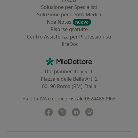
Soluzione per Specialisti
Soluzione per Centri Medici
Noa Notes
nuovo
Risorse gratuite
Centro Assistenza per Professionisti
HireDoc
Contatti
MioDottore - Homepage
Docplanner Italy S.r.l.
Piazzale delle Belle Arti 2
00196 Roma (RM), Italia
Partita IVA e codice Fiscale 09244850963
Facebook
si apre in una nuova scheda
Twitter
si apre in una nuova scheda
Linkedin
si apre in una nuova sc
Spotify
si apre in una nuo