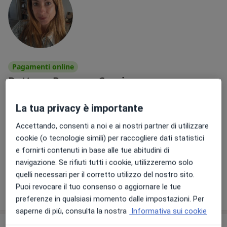
Pagamenti online
Dott.ssa Rosanna Cuccia
·
Altro
Psicologa, Psicologa clinica, Psicoterapeuta
38 recensioni
La tua privacy è importante
Piazza Enrico Toti 15, Torino
•
Mappa
Accettando, consenti a noi e ai nostri partner di utilizzare
Studio Rosanna Cuccia Torino presso MM STUDIO
cookie (o tecnologie simili) per raccogliere dati statistici
Colloquio psicologico
da 65 €
e fornirti contenuti in base alle tue abitudini di
navigazione. Se rifiuti tutti i cookie, utilizzeremo solo
Questo dottore non ha ancora attivato le prenotazioni online presso questo indirizzo.
quelli necessari per il corretto utilizzo del nostro sito.
Puoi revocare il tuo consenso o aggiornare le tue
Chiedi di attivare le prenotazioni online
preferenze in qualsiasi momento dalle impostazioni. Per
saperne di più, consulta la nostra
Informativa sui cookie