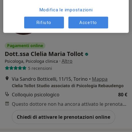
Modifica le impostazioni
Rifiuto
Accetto
Pagamenti online
Dott.ssa Clelia Maria Tollot
·
Altro
Psicologa, Psicologa clinica
5 recensioni
Via Sandro Botticelli, 11/15, Torino
•
Mappa
Clelia Tollot Studio associato di Psicologia Rebaudengo
Colloquio psicologico
80 €
Questo dottore non ha ancora attivato le prenotazioni online presso questo indirizzo.
Chiedi di attivare le prenotazioni online