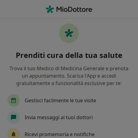
Men
Psicologo Clinico • Maglie, LE
Filters
Mappa
Psicologi clinici a Maglie. Prenota online la
Prenditi cura della tua salute
tua visita
In che modo ordiniamo i risultati
Trova il tuo Medico di Medicina Generale e prenota
un appuntamento. Scarica l'App e accedi
gratuitamente a funzionalità esclusive per te:
Gestisci facilmente le tue visite
Invia messaggi ai tuoi dottori
Dott.ssa Elisa Bianco
Ricevi promemoria e notifiche
·
Altro
Psicologa clinica, Psicologa, Psicoterapeuta