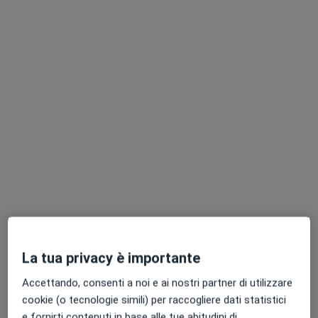
Mostra profilo
Dott. Andrea Pappaccogli
·
Altro
Psicologo clinico, Psicologo, Psicoterapeuta
34 recensioni
Indirizzo
Online
La tua privacy è importante
via provinciale per Maglie 14, Melpignano
•
Mappa
Accettando, consenti a noi e ai nostri partner di utilizzare
Studio di Psicologia Cognitiva
cookie (o tecnologie simili) per raccogliere dati statistici
e fornirti contenuti in base alle tue abitudini di