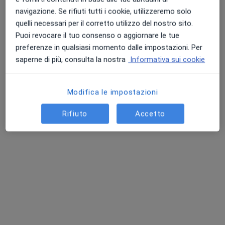
Colloquio psicologico clinico
70 €
navigazione. Se rifiuti tutti i cookie, utilizzeremo solo
Questo dottore non ha ancora attivato le prenotazioni online presso questo indirizzo.
quelli necessari per il corretto utilizzo del nostro sito.
Puoi revocare il tuo consenso o aggiornare le tue
Chiedi di attivare le prenotazioni online
preferenze in qualsiasi momento dalle impostazioni. Per
saperne di più, consulta la nostra
Informativa sui cookie
Modifica le impostazioni
Rifiuto
Accetto
Dott.ssa Giusi Cardinale
·
Altro
Psicologa clinica, Psicologa, Psicoterapeuta
30 recensioni
Indirizzo
Online