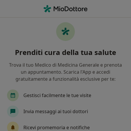
Men
Psicologo Clinico • Limena, PD
Filters
Mappa
Psicologi clinici a Limena. Prenota online la
Prenditi cura della tua salute
tua visita
In che modo ordiniamo i risultati
Trova il tuo Medico di Medicina Generale e prenota
un appuntamento. Scarica l'App e accedi
gratuitamente a funzionalità esclusive per te:
Gestisci facilmente le tue visite
Invia messaggi ai tuoi dottori
Lucia Focella
Ricevi promemoria e notifiche
·
Altro
Psicologa clinica, Psicologa