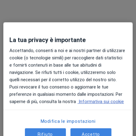
Questo dottore non ha ancora attivato le prenotazioni online presso questo indirizzo.
Chiedi di attivare le prenotazioni online
La tua privacy è importante
Accettando, consenti a noi e ai nostri partner di utilizzare
cookie (o tecnologie simili) per raccogliere dati statistici
e fornirti contenuti in base alle tue abitudini di
navigazione. Se rifiuti tutti i cookie, utilizzeremo solo
quelli necessari per il corretto utilizzo del nostro sito.
Puoi revocare il tuo consenso o aggiornare le tue
Pagamenti online
preferenze in qualsiasi momento dalle impostazioni. Per
Dott.ssa Denise Seppi
saperne di più, consulta la nostra
Informativa sui cookie
·
Altro
Psicologa clinica, Psicologa
12 recensioni
Modifica le impostazioni
Indirizzo 1
Indirizzo 2
Online
Rifiuto
Accetto