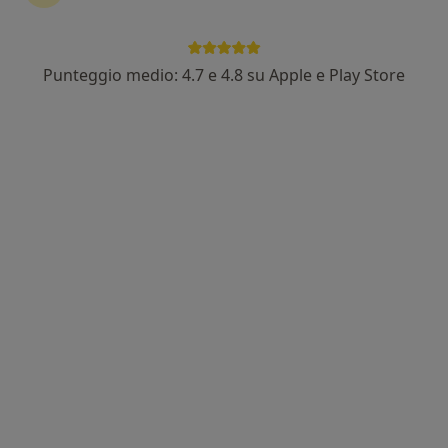
Punteggio medio: 4.7 e 4.8 su Apple e Play Store
Dr. Simone Millan
·
Altro
Ginecologo, Chirurgo
216 recensioni
Piazza Maria Montessori 3, Catania
•
Mappa
Studio Medico Dr Ciancio
Visita ginecologica
Prezzo non disponibile
Questo dottore non ha ancora attivato le prenotazioni online presso questo indirizzo.
Chiedi di attivare le prenotazioni online