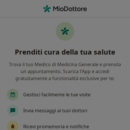
Men
Vaginite • Catania, CT
Filters
• 1
Assicurazione
Map
Specialisti in trattamento Vaginite a
Prenditi cura della tua salute
Catania
In che modo ordiniamo i risultati
Trova il tuo Medico di Medicina Generale e prenota
un appuntamento. Scarica l'App e accedi
gratuitamente a funzionalità esclusive per te:
Che specializzazione stai cercando?
Ginecologo
Sessuologo
Ecografista
D
Gestisci facilmente le tue visite
Invia messaggi ai tuoi dottori
Ricevi promemoria e notifiche