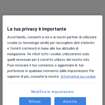
Dott.ssa Anita Catavorello
·
Altro
Ginecologa
La tua privacy è importante
46 recensioni
Accettando, consenti a noi e ai nostri partner di utilizzare
Viale Alexander Fleming 24, Catania
•
Mappa
cookie (o tecnologie simili) per raccogliere dati statistici
PTA San Luigi
e fornirti contenuti in base alle tue abitudini di
Prima visita ginecologica
150 €
navigazione. Se rifiuti tutti i cookie, utilizzeremo solo
quelli necessari per il corretto utilizzo del nostro sito.
Questo dottore non ha ancora attivato le prenotazioni online presso questo indirizzo.
Puoi revocare il tuo consenso o aggiornare le tue
preferenze in qualsiasi momento dalle impostazioni. Per
Chiedi di attivare le prenotazioni online
saperne di più, consulta la nostra
Informativa sui cookie
Modifica le impostazioni
Rifiuto
Accetto