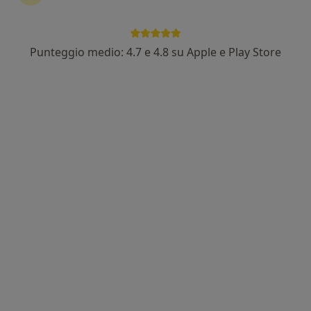
Punteggio medio: 4.7 e 4.8 su Apple e Play Store
Dott.ssa Luna Pulcinelli
·
Altro
Psicologa, Psicologa clinica
48 recensioni
Indirizzo
Online
Corso Antonio Rosmini 54, Rovereto
•
Mappa
Rovereto - Dr. Luna Pulcinelli
Colloquio psicologico
65 €
Questo dottore non ha ancora attivato le prenotazioni online presso questo indirizzo.
Chiedi di attivare le prenotazioni online