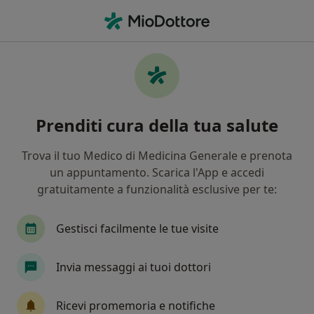
Men
Trauma • Rovereto, TN
Filters
• 1
Assicurazione
Map
Specialisti in trattamento Trauma a
Prenditi cura della tua salute
Rovereto
In che modo ordiniamo i risultati
Trova il tuo Medico di Medicina Generale e prenota
un appuntamento. Scarica l'App e accedi
gratuitamente a funzionalità esclusive per te:
Che specializzazione stai cercando?
Psicologo
Psicologo clinico
Psicoterapeut
Gestisci facilmente le tue visite
Invia messaggi ai tuoi dottori
Ricevi promemoria e notifiche