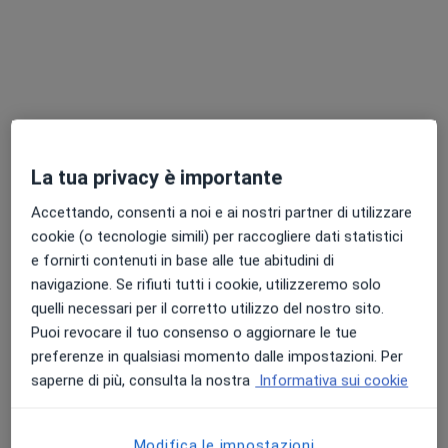
Dott.ssa Giovanna Cappelletti
La tua privacy è importante
·
Altro
Psicologa, Psicoterapeuta, Neuropsicologa
Accettando, consenti a noi e ai nostri partner di utilizzare
93 recensioni
cookie (o tecnologie simili) per raccogliere dati statistici
e fornirti contenuti in base alle tue abitudini di
Indirizzo
Online
navigazione. Se rifiuti tutti i cookie, utilizzeremo solo
quelli necessari per il corretto utilizzo del nostro sito.
Rovereto,
•
Mappa
Puoi revocare il tuo consenso o aggiornare le tue
Rovereto Online - Studio di Psicoterapia e Neuropsicologia
preferenze in qualsiasi momento dalle impostazioni. Per
Colloquio psicologico
75 €
saperne di più, consulta la nostra
Informativa sui cookie
Questo dottore non ha ancora attivato le prenotazioni online presso questo indirizzo.
Modifica le impostazioni