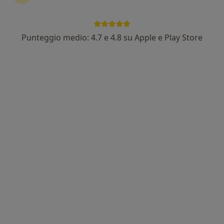
Punteggio medio: 4.7 e 4.8 su Apple e Play Store
Dott. Alessio Ilardi
·
Altro
Nutrizionista, Biologo nutrizionista, Chinesiologo
21 recensioni
Indirizzo
Online
Via Papa Giovanni XXIII 20, Casoria
•
Mappa
Studio Nutrizione Dott.Alessio Ilardi
Attività di consulenza
450 €
Questo dottore non ha ancora attivato le prenotazioni online presso questo indirizzo.
Chiedi di attivare le prenotazioni online