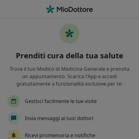
Men
Stitichezza • Afragola, NA
Filters
• 1
Assicurazione
Map
Specialisti in trattamento Stitichezza a
Prenditi cura della tua salute
Afragola
In che modo ordiniamo i risultati
Trova il tuo Medico di Medicina Generale e prenota
un appuntamento. Scarica l'App e accedi
gratuitamente a funzionalità esclusive per te:
Che specializzazione stai cercando?
Nutrizionista
Gastroenterologo
Pediatra
Gestisci facilmente le tue visite
Invia messaggi ai tuoi dottori
Ricevi promemoria e notifiche