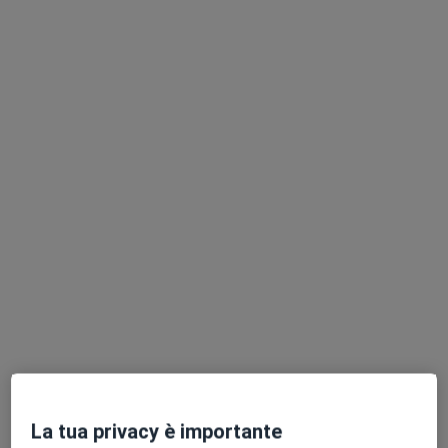
Chiedi di attivare le prenotazioni online
Dott.ssa Mariateresa Del Prete
·
Altro
Fisioterapista
49 recensioni
Indirizzo 1
Indirizzo 2
Corso Giuseppe Garibaldi 186, Grumo Nevano
•
Mappa
Centro Medico Sette Re
La tua privacy è importante
Fisioterapia
da 30 €