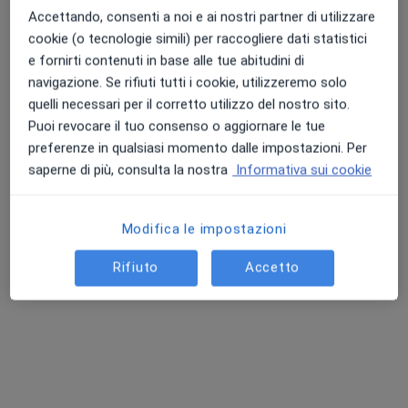
Accettando, consenti a noi e ai nostri partner di utilizzare
Questo dottore non ha ancora attivato le prenotazioni online presso questo indirizzo.
cookie (o tecnologie simili) per raccogliere dati statistici
e fornirti contenuti in base alle tue abitudini di
Chiedi di attivare le prenotazioni online
navigazione. Se rifiuti tutti i cookie, utilizzeremo solo
quelli necessari per il corretto utilizzo del nostro sito.
Puoi revocare il tuo consenso o aggiornare le tue
preferenze in qualsiasi momento dalle impostazioni. Per
saperne di più, consulta la nostra
Informativa sui cookie
Modifica le impostazioni
Rifiuto
Accetto
Pagamenti online
Dott. Ennio Scotto di Carlo
·
Altro
Chirurgo, Proctologo, Gastroenterologo
123 recensioni
Indirizzo
Online