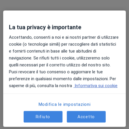
Chiedi di attivare le prenotazioni online
La tua privacy è importante
Accettando, consenti a noi e ai nostri partner di utilizzare
cookie (o tecnologie simili) per raccogliere dati statistici
e fornirti contenuti in base alle tue abitudini di
navigazione. Se rifiuti tutti i cookie, utilizzeremo solo
quelli necessari per il corretto utilizzo del nostro sito.
Pagamenti online
Puoi revocare il tuo consenso o aggiornare le tue
Dott.ssa Micaela Puzineri
preferenze in qualsiasi momento dalle impostazioni. Per
Massoterapista
saperne di più, consulta la nostra
Informativa sui cookie
22 recensioni
Modifica le impostazioni
Indirizzo
Online
Rifiuto
Accetto
Via Giuseppe Regaldi, 2b, Novara
•
Mappa
Studio Privato Dott.ssa Micaela Puzineri