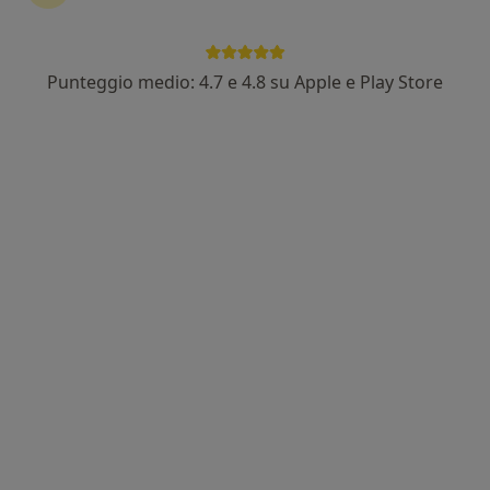
Punteggio medio: 4.7 e 4.8 su Apple e Play Store
Pagamenti online
Dott.ssa Vittoria Pagani
·
Altro
Nutrizionista
110 recensioni
Indirizzo
Online
Via Palestro 1, Novara
•
Mappa
Studio Osteonovara
Analisi bioimpedenziometrica
30 €
Questo dottore non ha ancora attivato le prenotazioni online presso questo indirizzo.
Chiedi di attivare le prenotazioni online