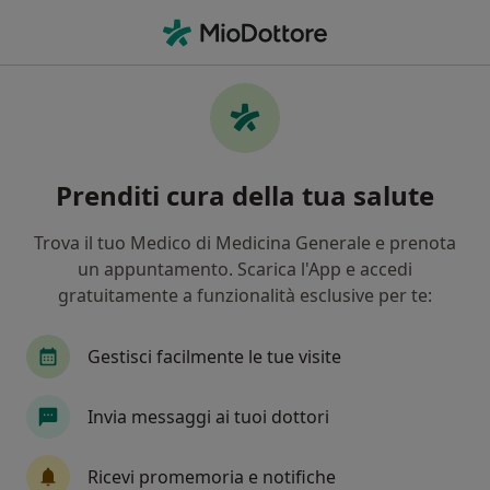
Men
Stipsi • Novara, NO
Filters
• 1
Assicurazione
Map
Specialisti in trattamento Stipsi a Novara
Prenditi cura della tua salute
In che modo ordiniamo i risultati
Trova il tuo Medico di Medicina Generale e prenota
un appuntamento. Scarica l'App e accedi
Che specializzazione stai cercando?
gratuitamente a funzionalità esclusive per te:
Nutrizionista
Osteopata
Proctologo
Gestisci facilmente le tue visite
Invia messaggi ai tuoi dottori
Ricevi promemoria e notifiche