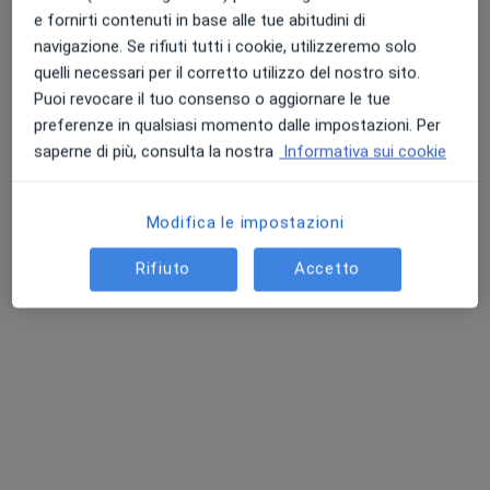
Centro CHI.PA
e fornirti contenuti in base alle tue abitudini di
Prima visita gastroenterologica
80 €
navigazione. Se rifiuti tutti i cookie, utilizzeremo solo
quelli necessari per il corretto utilizzo del nostro sito.
Questo dottore non ha ancora attivato le prenotazioni online presso questo indirizzo.
Puoi revocare il tuo consenso o aggiornare le tue
preferenze in qualsiasi momento dalle impostazioni. Per
Chiedi di attivare le prenotazioni online
saperne di più, consulta la nostra
Informativa sui cookie
Modifica le impostazioni
Rifiuto
Accetto
Dr. Emanuele Di Domenico
·
Altro
Biologo nutrizionista, Nutrizionista
305 recensioni
Indirizzo
Online