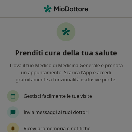
Men
Stipsi • Giugliano in Campania, NA
Filters
• 1
Assicurazione
Map
Specialisti in trattamento Stipsi a Giugliano
Prenditi cura della tua salute
in Campania
In che modo ordiniamo i risultati
Trova il tuo Medico di Medicina Generale e prenota
un appuntamento. Scarica l'App e accedi
gratuitamente a funzionalità esclusive per te:
Che specializzazione stai cercando?
Nutrizionista
Pediatra
Osteopata
Fi
Gestisci facilmente le tue visite
Invia messaggi ai tuoi dottori
Ricevi promemoria e notifiche