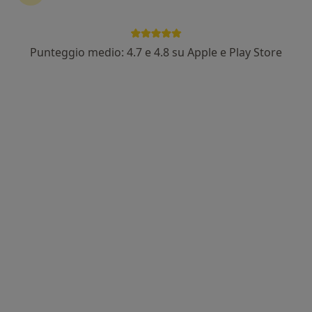
Punteggio medio: 4.7 e 4.8 su Apple e Play Store
Dott. Fabrizio Sorvillo
Nutrizionista, Dietologo, Dietista
97 recensioni
Indirizzo
Online
Corso Umberto I 127, Marano di Napoli
•
Mappa
Nutrisan
Dieta personalizzata
100 €
Questo dottore non ha ancora attivato le prenotazioni online presso questo indirizzo.
Chiedi di attivare le prenotazioni online