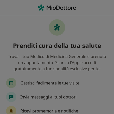
Men
Osteopata • Giugliano in Campania, NA
Filters
Assicurazione
Mappa
Osteopati a Giugliano in Campania. Prenota
Prenditi cura della tua salute
online la tua visita
In che modo ordiniamo i risultati
Trova il tuo Medico di Medicina Generale e prenota
un appuntamento. Scarica l'App e accedi
gratuitamente a funzionalità esclusive per te:
Gestisci facilmente le tue visite
Invia messaggi ai tuoi dottori
Dott. Simone Faraco
Ricevi promemoria e notifiche
·
Altro
Osteopata, Posturologo, Massofisioterapista