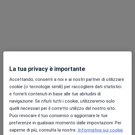
Dott.ssa Lucrezia Cormano
·
Altro
Osteopata, Terapeuta
96 recensioni
Indirizzo 1
Indirizzo 2
Online
La tua privacy è importante
Via Antonio Gramsci 77, Aversa
•
Mappa
Accettando, consenti a noi e ai nostri partner di utilizzare
Olympus Training Studio SSD
cookie (o tecnologie simili) per raccogliere dati statistici
e fornirti contenuti in base alle tue abitudini di
Prima visita osteopatica
60 €
navigazione. Se rifiuti tutti i cookie, utilizzeremo solo
Questo dottore non ha ancora attivato le prenotazioni online presso questo indirizzo.
quelli necessari per il corretto utilizzo del nostro sito.
Puoi revocare il tuo consenso o aggiornare le tue
Chiedi di attivare le prenotazioni online
preferenze in qualsiasi momento dalle impostazioni. Per
saperne di più, consulta la nostra
Informativa sui cookie