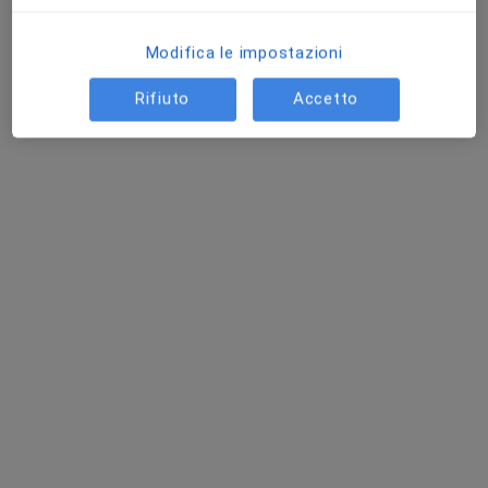
Modifica le impostazioni
Rifiuto
Accetto
Pagamenti online
Dr. Marco Cesino
·
Altro
Osteopata, Fisioterapista, Posturologo
85 recensioni
Via Gaetano Donizetti, 16, Aversa
•
Mappa
Studio Urologia
Terapia con onde d'urto
70 €
Questo dottore non ha ancora attivato le prenotazioni online presso questo indirizzo.
Chiedi di attivare le prenotazioni online