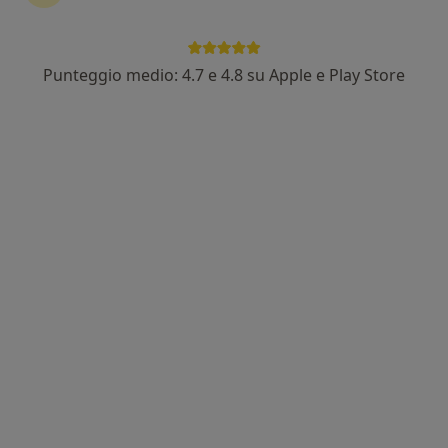
Punteggio medio: 4.7 e 4.8 su Apple e Play Store
Dott. Gerardo Di Girolamo
·
Altro
Gastroenterologo, Proctologo
71 recensioni
Reflusso GE Ernia Iatale Colon Irritabile IBS SIBO
Gastroscopia Colonscopia EcoAddome Anoscopia
Malattia Emorroidaria - Ragade - Pavimento Pelvico
Indirizzo 1
Indirizzo 2
Online
Via Marchesella, 128, Giugliano in Campania
•
Mappa
Centro CHI.PA
Prima visita gastroenterologica
80 €
Questo dottore non ha ancora attivato le prenotazioni online presso questo indirizzo.