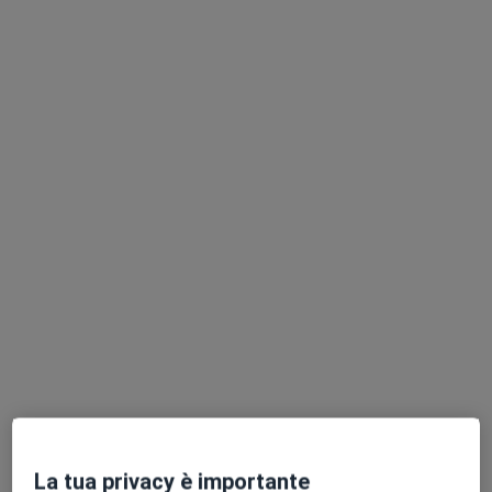
Centro Polidiagnostico P.P.M.
Prima visita gastroenterologica
120 €
Questo dottore non ha ancora attivato le prenotazioni online presso questo indirizzo.
Chiedi di attivare le prenotazioni online
Dott. Antimo Di Martino
·
Altro
Dermatologo, Allergologo, Pediatra
480 recensioni
La tua privacy è importante