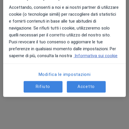
Indirizzo
Online
Accettando, consenti a noi e ai nostri partner di utilizzare
cookie (o tecnologie simili) per raccogliere dati statistici
Via Nunziale San Antonio 106a, Trentola-Ducenta
•
Mappa
e fornirti contenuti in base alle tue abitudini di
Studio Roselli - Aversa/Trentola-ducenta
navigazione. Se rifiuti tutti i cookie, utilizzeremo solo
Prima visita pediatrica
da 100 €
quelli necessari per il corretto utilizzo del nostro sito.
Questo dottore non ha ancora attivato le prenotazioni online presso questo indirizzo.
Puoi revocare il tuo consenso o aggiornare le tue
preferenze in qualsiasi momento dalle impostazioni. Per
Chiedi di attivare le prenotazioni online
saperne di più, consulta la nostra
Informativa sui cookie
Modifica le impostazioni
Rifiuto
Accetto
Dr. Marco Guarracino
·
Altro
Gastroenterologo, Epatologo, Proctologo