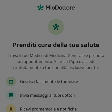
Men
Rettocolite Ulcerosa • Giugliano in Campania, NA
Filters
• 1
Assicurazione
Map
Specialisti in trattamento Rettocolite
Prenditi cura della tua salute
ulcerosa a Giugliano in Campania
In che modo ordiniamo i risultati
Trova il tuo Medico di Medicina Generale e prenota
un appuntamento. Scarica l'App e accedi
gratuitamente a funzionalità esclusive per te:
Che specializzazione stai cercando?
Gastroenterologo
Proctologo
Epatologo
Gestisci facilmente le tue visite
Invia messaggi ai tuoi dottori
Ricevi promemoria e notifiche