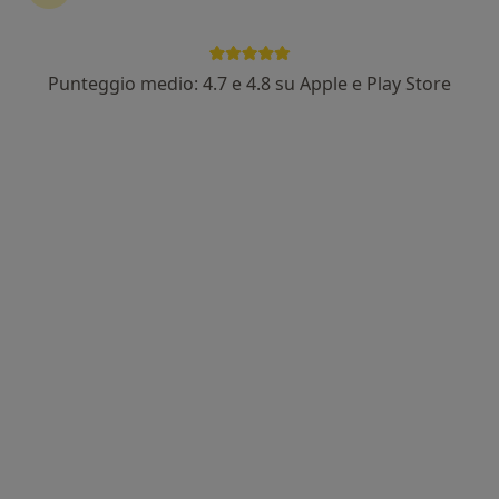
Punteggio medio: 4.7 e 4.8 su Apple e Play Store
Dott.ssa Caterina Mantovani
·
Altro
Medico estetico, Medico dello sport
44 recensioni
Indirizzo 1
Indirizzo 2
Strada Campagnoli 6, Roverbella
•
Mappa
Dr.ssa Caterina Mantovani Medicina Sportiva
Mesoterapia antalgica
da 60 €
Questo dottore non ha ancora attivato le prenotazioni online presso questo indirizzo.
Chiedi di attivare le prenotazioni online