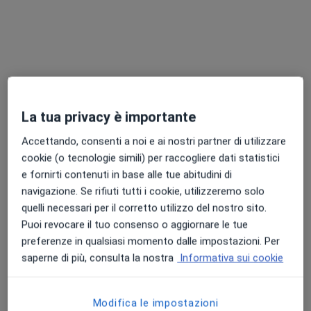
Chiedi di attivare le prenotazioni online
La tua privacy è importante
Accettando, consenti a noi e ai nostri partner di utilizzare
cookie (o tecnologie simili) per raccogliere dati statistici
Dott.ssa Anna Polettini
e fornirti contenuti in base alle tue abitudini di
Nutrizionista
navigazione. Se rifiuti tutti i cookie, utilizzeremo solo
125 recensioni
quelli necessari per il corretto utilizzo del nostro sito.
Puoi revocare il tuo consenso o aggiornare le tue
Indirizzo 1
Indirizzo 2
preferenze in qualsiasi momento dalle impostazioni. Per
saperne di più, consulta la nostra
Informativa sui cookie
Via Carlo Pisacane, 6, Mantova
•
Mappa
Anna Polettini
Modifica le impostazioni
Prima visita nutrizionale
122 €