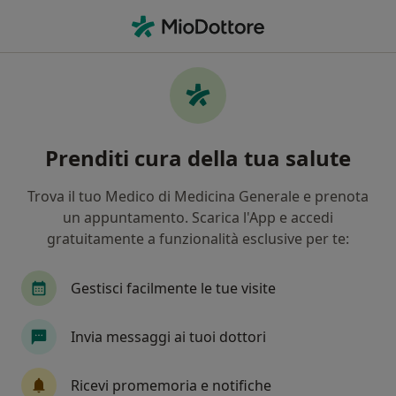
Men
Sovrappeso • Mantova, MN
Filters
• 1
Mappa
Specialisti in trattamento Sovrappeso a
Prenditi cura della tua salute
Mantova
In che modo ordiniamo i risultati
Trova il tuo Medico di Medicina Generale e prenota
un appuntamento. Scarica l'App e accedi
gratuitamente a funzionalità esclusive per te:
Che specializzazione stai cercando?
Nutrizionista
Psicologo
Psicoterapeuta
Gestisci facilmente le tue visite
Invia messaggi ai tuoi dottori
Ricevi promemoria e notifiche