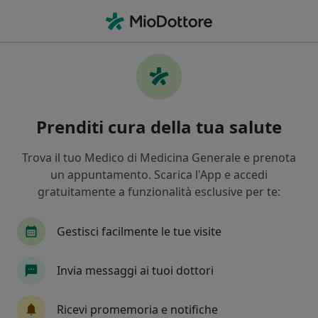
Men
Diabete Mellito • Mantova, MN
Filters
• 1
Mappa
Specialisti in trattamento Diabete mellito a
Prenditi cura della tua salute
Mantova
In che modo ordiniamo i risultati
Trova il tuo Medico di Medicina Generale e prenota
un appuntamento. Scarica l'App e accedi
gratuitamente a funzionalità esclusive per te:
Che specializzazione stai cercando?
Nutrizionista
Andrologo
Endocrinologo
Gestisci facilmente le tue visite
Invia messaggi ai tuoi dottori
Ricevi promemoria e notifiche