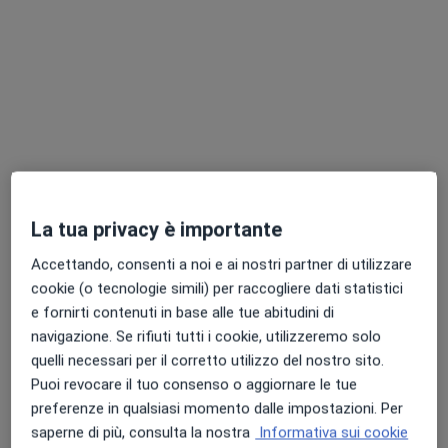
Nuovo profilo su MioDottore
Pagamenti online
Dott.ssa Matilde Mazza
·
Altro
Nutrizionista, Biologo nutrizionista, Chinesiologa
Online, Mantova
•
Mappa
Consulenza online
Consulenza nutrizionale
25 €
La tua privacy è importante
Questo dottore non ha ancora attivato le prenotazioni online presso questo indirizzo.
Accettando, consenti a noi e ai nostri partner di utilizzare
Chiedi di attivare le prenotazioni online
cookie (o tecnologie simili) per raccogliere dati statistici
e fornirti contenuti in base alle tue abitudini di
navigazione. Se rifiuti tutti i cookie, utilizzeremo solo
quelli necessari per il corretto utilizzo del nostro sito.
Puoi revocare il tuo consenso o aggiornare le tue
preferenze in qualsiasi momento dalle impostazioni. Per
saperne di più, consulta la nostra
Informativa sui cookie