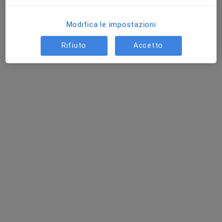
Modifica le impostazioni
Dott.ssa Carlotta Berti
Rifiuto
Accetto
Nutrizionista
92 recensioni
Indirizzo
Online
Strada Fratelli Kennedy 73, Porto Mantovano
•
Mappa
Carlotta Berti
Analisi della composizione corporea
30 €
Questo dottore non ha ancora attivato le prenotazioni online presso questo indirizzo.
Chiedi di attivare le prenotazioni online