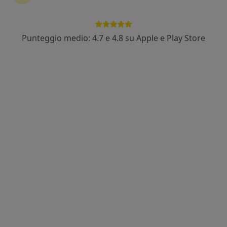
Punteggio medio: 4.7 e 4.8 su Apple e Play Store
Dott. Rocco Luigi Sassone
·
Altro
Medico di medicina generale
Viale Pompilio, 28d, Mantova
•
Mappa
Medicina di Gruppo Ippocrate
Visita medica generica in CONVENZIONE
Prezzo non disponibile
Questo dottore non ha ancora attivato le prenotazioni online presso questo indirizzo.
Chiedi di attivare le prenotazioni online