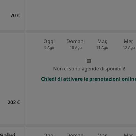
70 €
Oggi
Domani
Mar,
Mer,
9 Ago
10 Ago
11 Ago
12 Ago
Non ci sono agende disponibili!
Chiedi di attivare le prenotazioni onlin
202 €
Gabri
Oggi
Domani
Mar,
Mer,