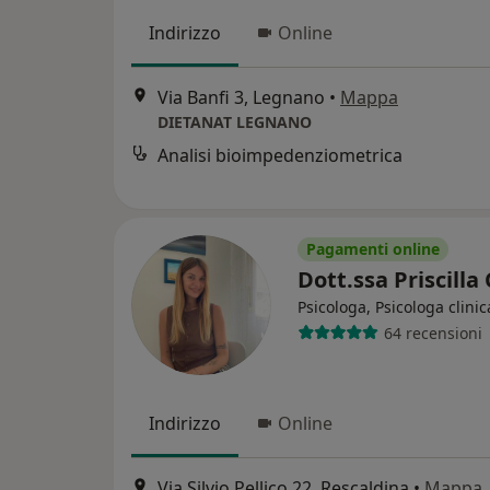
Indirizzo
Online
Via Banfi 3, Legnano
•
Mappa
DIETANAT LEGNANO
Analisi bioimpedenziometrica
Pagamenti online
Dott.ssa Priscill
Psicologa, Psicologa clinic
64 recensioni
Indirizzo
Online
Via Silvio Pellico 22, Rescaldina
•
Mappa