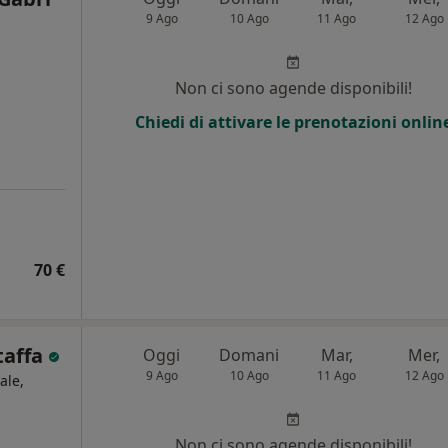
9 Ago
10 Ago
11 Ago
12 Ago
Non ci sono agende disponibili!
Chiedi di attivare le prenotazioni onlin
70 €
taffa
Oggi
Domani
Mar,
Mer,
9 Ago
10 Ago
11 Ago
12 Ago
ale,
Non ci sono agende disponibili!