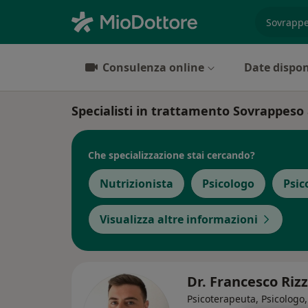
es. prest
Consulenza online
Date dispon
Specialisti in trattamento Sovrappeso
Che specializzazione stai cercando?
Nutrizionista
Psicologo
Psic
Visualizza altre informazioni
Dr. Francesco Riz
Psicoterapeuta, Psicologo,