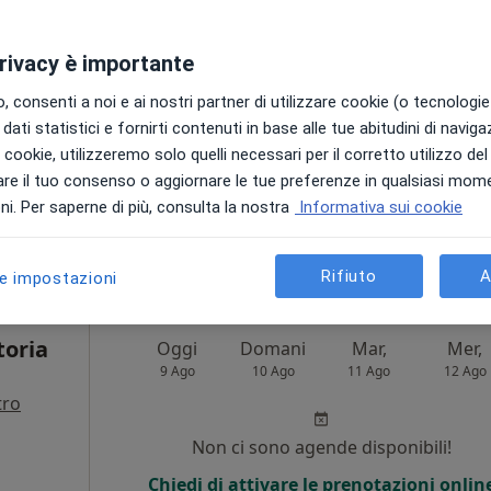
Non ci sono agende disponibili!
privacy è importante
Chiedi di attivare le prenotazioni onlin
 consenti a noi e ai nostri partner di utilizzare cookie (o tecnologie 
dati statistici e fornirti contenuti in base alle tue abitudini di navig
i i cookie, utilizzeremo solo quelli necessari per il corretto utilizzo de
re il tuo consenso o aggiornare le tue preferenze in qualsiasi mom
appa
i. Per saperne di più, consulta la nostra
Informativa sui cookie
Studio di Psicoterapia e Pratica EMDR Dott. Francesco Rizzo
75 €
Rifiuto
A
le impostazioni
toria
Oggi
Domani
Mar,
Mer,
9 Ago
10 Ago
11 Ago
12 Ago
tro
i
Non ci sono agende disponibili!
Chiedi di attivare le prenotazioni onlin