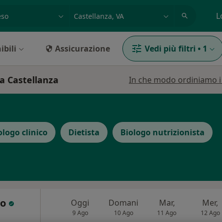
azione, medico, struttura
es: Roma
L
ibili
Assicurazione
Vedi più filtri
•
1
 a Castellanza
In che modo ordiniamo i r
ologo clinico
Dietista
Biologo nutrizionista
zo
Oggi
Domani
Mar,
Mer,
9 Ago
10 Ago
11 Ago
12 Ago