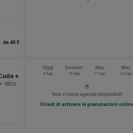
da 40 €
Oggi
Domani
Mar,
Mer,
9 Ago
10 Ago
11 Ago
12 Ago
a Cuda
·
Altro
a
Non ci sono agende disponibili!
Chiedi di attivare le prenotazioni onlin