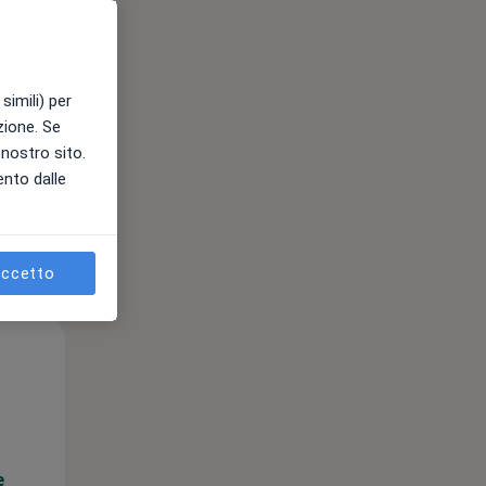
e
simili) per
azione. Se
l nostro sito.
ento dalle
ccetto
Gio,
Ven,
Sab,
13 Ago
14 Ago
15 Ago
e