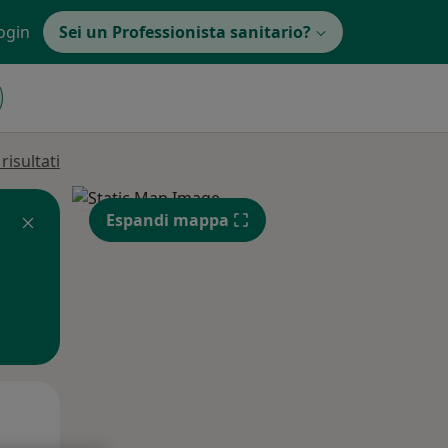
ogin
Sei un Professionista sanitario?
isultati
Espandi mappa
Gio,
Ven,
Sab,
13 Ago
14 Ago
15 Ago