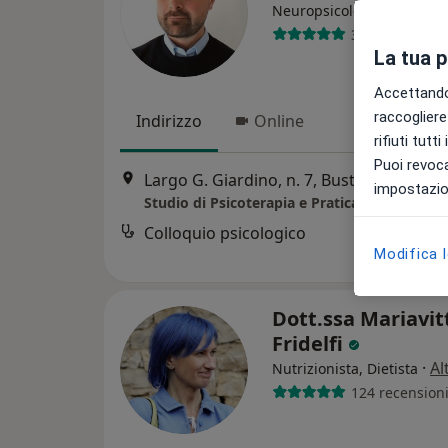
·
Altro
Neuropsicologo
32 recensioni
La tua 
Accettando,
raccogliere 
Indirizzo
Online
rifiuti tutt
Puoi revoca
Largo G. Giardino, n. 7, Busto Arsizio
•
M
impostazion
Colloquio psicologico
Modifica 
Dott.ssa Mariavit
Fridelfi
·
Al
Nutrizionista, Dietista
124 recension