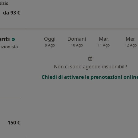
sizio
da 93 €
enti
Oggi
Domani
Mar,
Mer,
9 Ago
10 Ago
11 Ago
12 Ago
izionista
i
Non ci sono agende disponibili!
Chiedi di attivare le prenotazioni onlin
150 €